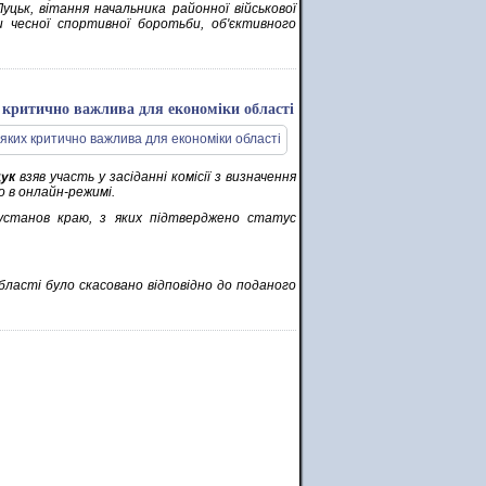
цьк, вітання начальника районної військової
и чесної спортивної боротьби, об'єктивного
их критично важлива для економіки області
щук
взяв участь у засіданні комісії з визначення
о в онлайн-режимі.
 установ краю, з яких підтверджено статус
ласті було скасовано відповідно до поданого