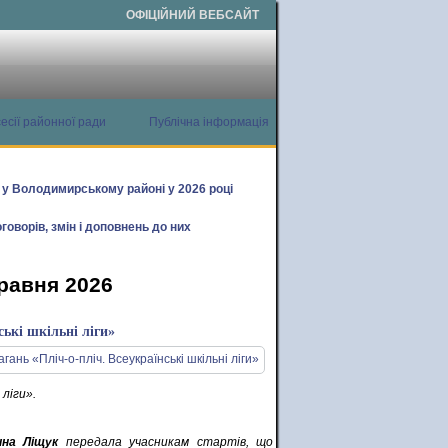
ОФІЦІЙНИЙ ВЕБСАЙТ
есії районної ради
Публічна інформація
х у Володимирському районі у 2026 році
говорів, змін і доповнень до них
травня 2026
ські шкільні ліги»
 ліги».
ина Ліщук
передала учасникам стартів, що