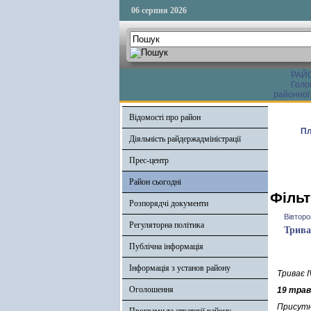
06 серпня 2026
РАЙ
Голо
районної
Відомості про район
Пл
Діяльність райдержадміністрації
Прес-центр
Район сьогодні
Фільт
Розпорядчі документи
Вівторо
Регуляторна політика
Трива
Публічна інформація
Інформація з установ району
Триває І
Оголошення
19 трав
Присутн