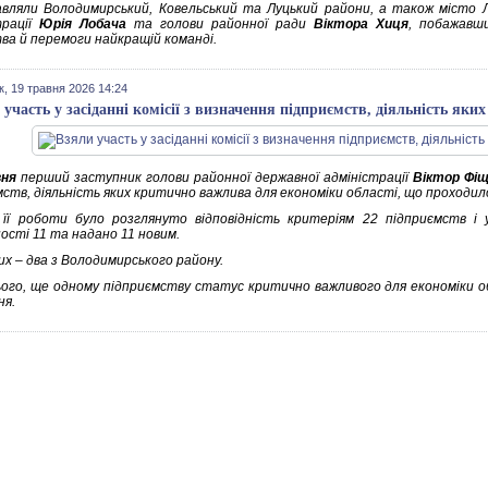
вляли Володимирський, Ковельський та Луцький райони, а також місто Лу
трації
Юрія Лобача
та голови районної ради
Віктора Хиця
, побажавш
тва й перемоги найкращій команді.
к, 19 травня 2026 14:24
 участь у засіданні комісії з визначення підприємств, діяльність як
вня
перший заступник голови районної державної адміністрації
Віктор Фі
мств, діяльність яких критично важлива для економіки області, що проходил
 її роботи було розглянуто відповідність критеріям 22 підприємств і
ості 11 та надано 11 новим.
их – два з Володимирського району.
ього, ще одному підприємству статус критично важливого для економіки об
ня.