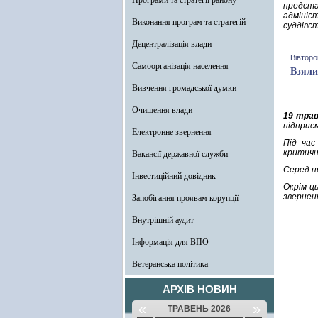
Програми та стратегії району
предста
адмініс
Виконання програм та стратегій
суддівс
Децентралізація влади
Вівторо
Самоорганізація населення
Взяли
Вивчення громадської думки
Очищення влади
19 тра
підприє
Електронне звернення
Під час
критичн
Вакансії державної служби
Серед н
Інвестиційний довідник
Окрім ц
звернен
Запобігання проявам корупції
Внутрішній аудит
Інформація для ВПО
Ветеранська політика
АРХІВ НОВИН
«
»
ТРАВЕНЬ 2026