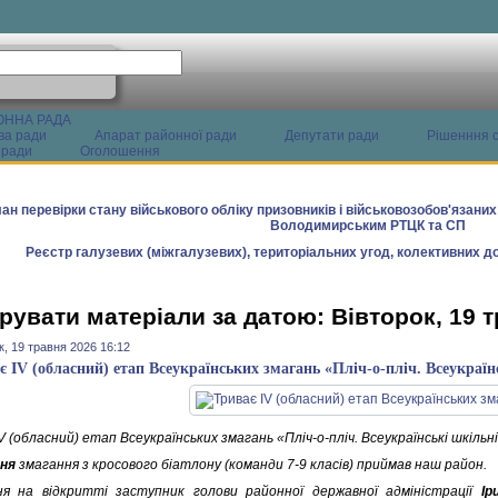
ОННА РАДА
ва ради
Апарат районної ради
Депутати ради
Рішенння с
 ради
Оголошення
ан перевірки стану військового обліку призовників і військовозобов'язани
Володимирським РТЦК та СП
Реєстр галузевих (міжгалузевих), територіальних угод, колективних до
рувати матеріали за датою: Вівторок, 19 
к, 19 травня 2026 16:12
є ІV (обласний) етап Всеукраїнських змагань «Пліч-о-пліч. Всеукраїн
V (обласний) етап Всеукраїнських змагань «Пліч-о-пліч. Всеукраїнські шкільні
ня
змагання з кросового біатлону (команди 7-9 класів) приймав наш район.
я на відкритті заступник голови районної державної адміністрації
Ір