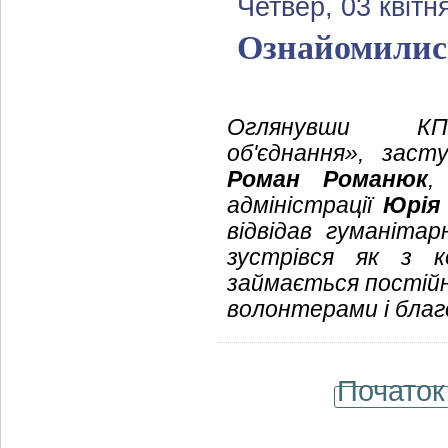
Четвер, 03 квітн
Ознайомились
Оглянувши КП «
об'єднання», заст
Роман Романюк
,
адміністрації
Юрія
відвідав гуманітар
зустрівся як з 
займається постійн
волонтерами і благ
Початок