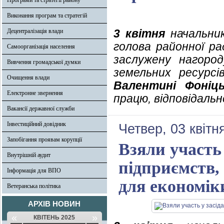
Програми та стратегії району
Виконання програм та стратегій
3 квітня
начальник
Децентралізація влади
голова районної р
Самоорганізація населення
заслужену нагород
Вивчення громадської думки
земельних ресурсів
Очищення влади
Валентині Фоніць
Електронне звернення
працю, відповідальн
Вакансії державної служби
Інвестиційний довідник
Четвер, 03 квітн
Запобігання проявам корупції
Взяли участь 
Внутрішній аудит
підприємств,
Інформація для ВПО
для економік
Ветеранська політика
АРХІВ НОВИН
«
»
КВІТЕНЬ 2025