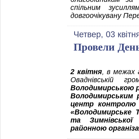
спільним зусилля
довгоочікувану Пер
Четвер, 03 квітн
Провели День
2 квітня
, в межах 
Оваднівській гро
Володимирською р
Володимирським
центр контролю 
«Володимирське 
та Зимнівської
районною організа