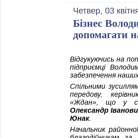
Четвер, 03 квітн
Бізнес Волод
допомагати 
Відгукуючись на по
підприємці Волод
забезпечення наших
Спільними зусилля
передову, керівн
«Ждан», що у с
Олександр Іванов
Юнак
.
Начальник районної
благодійникам за