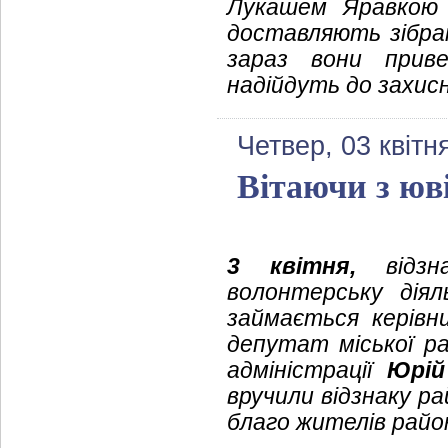
Лукашем Яравкою 
доставляють зібран
зараз вони приве
надійдуть до захисн
Четвер, 03 квітн
Вітаючи з юв
3 квітня,
відз
волонтерську дія
займається керівн
депутат міської р
адміністрації
Юрій
вручили відзнаку р
благо жителів райо