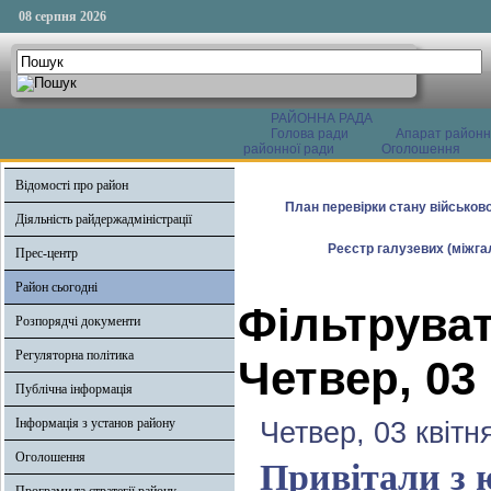
08 серпня 2026
РАЙОННА РАДА
Голова ради
Апарат районн
районної ради
Оголошення
Відомості про район
План перевірки стану військово
Діяльність райдержадміністрації
Реєстр галузевих (міжгал
Прес-центр
Район сьогодні
Фільтруват
Розпорядчі документи
Регуляторна політика
Четвер, 03
Публічна інформація
Інформація з установ району
Четвер, 03 квітн
Оголошення
Привітали з 