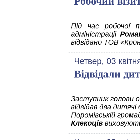
Робочий візи
Під час робочої п
адміністрації
Рома
відвідано ТОВ «Кро
Четвер, 03 квітн
Відвідали ди
Заступник голови о
відвідав два дитячі
Поромівській грома
Клекоців
виховуютьс