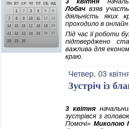
3 квітня
начальн
ПН
ВТ
СР
ЧТ
ПТ
СБ
НД
Лобач
взяв участь 
1
2
3
4
5
6
діяльність яких 
7
8
9
10
11
12
13
проходило в онлайн
14
15
16
17
18
19
20
Під час її роботи 
21
22
23
24
25
26
27
підтверджено ста
28
29
30
важлива для економ
краю.
Четвер, 03 квітн
Зустріч із бл
3 квітня
начальник
зустрівся з голово
Помочі»
Миколою 