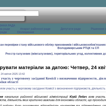
ОННА РАДА
ва ради
Апарат районної ради
Депутати ради
Рішенння с
 ради
Оголошення
ан перевірки стану військового обліку призовників і військовозобов'язани
Володимирським РТЦК та СП
Реєстр галузевих (міжгалузевих), територіальних угод, колективних до
рувати матеріали за датою: Четвер, 24 кві
 24 квітня 2025 13:42
 участь у черговому засіданні Комісії з визначення підприємств, дія
міки області
ня
начальник районної військової адміністрації
Юрій Лобач
взяв участь 
мств, діяльність яких критично важлива для економіки області, що проходил
 її роботи було розглянуто відповідність критеріям та підтверджено ст