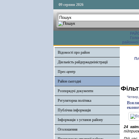
09 серпня 2026
РАЙ
Голо
районної
Відомості про район
Пл
Діяльність райдержадміністрації
Прес-центр
Район сьогодні
Фільт
Розпорядчі документи
Четвер,
Регуляторна політика
Взяли
еконо
Публічна інформація
Інформація з установ району
24 квіт
Оголошення
підприє
Під час