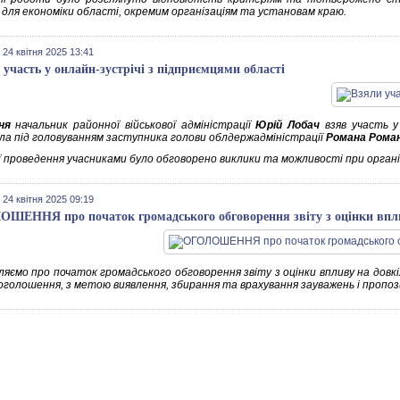
 для економіки області, окремим організаціям та установам краю.
 24 квітня 2025 13:41
 участь у онлайн-зустрічі з підприємцями області
ня
начальник районної військової адміністрації
Юрій Лобач
взяв участь у
ла під головуванням заступника голови облдержадміністрації
Романа Рома
її проведення учасниками було обговорено виклики та можливості при організа
 24 квітня 2025 09:19
ШЕННЯ про початок громадського обговорення звіту з оцінки впл
яємо про початок громадського обговорення звіту з оцінки впливу на довкіл
 оголошення, з метою виявлення, збирання та врахування зауважень і пропоз