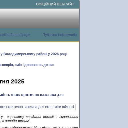
ОФІЦІЙНИЙ ВЕБСАЙТ
есії районної ради
Публічна інформація
х у Володимирському районі у 2026 році
говорів, змін і доповнень до них
тня 2025
льність яких критично важлива для
у черговому засіданні Комісії з визначення
о в онлайн-режимі.
атус підприємств, діяльність яких критично