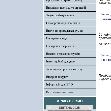
Програми та стратегії району
важлива
Виконання програм та стратегій
Четвер,
Децентралізація влади
Взяли
Самоорганізація населення
Вивчення громадської думки
24 квіт
проходи
Очищення влади
Під час 
Електронне звернення
Вакансії державної служби
Четвер,
ОГОЛО
Інвестиційний довідник
Запобігання проявам корупції
Повідомл
Внутрішній аудит
1 цього
Інформація для ВПО
Ветеранська політика
АРХІВ НОВИН
«
»
КВІТЕНЬ 2025