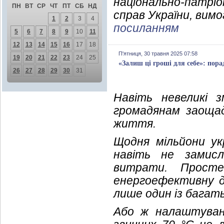
національно-патріо
ПН
ВТ
СР
ЧТ
ПТ
СБ
НД
справ України, вимо
1
2
3
4
посиланням
5
6
7
8
9
10
11
12
13
14
15
16
17
18
П'ятниця, 30 травня 2025 07:58
19
20
21
22
23
24
25
«Залиш ці гроші для себе»: пор
26
27
28
29
30
31
Навіть невеликі з
громадянам заоща
життя.
Щодня мільйони ук
навіть не замис
витрати. Прост
енергоефективну д
лише один із багат
Або ж налаштуван