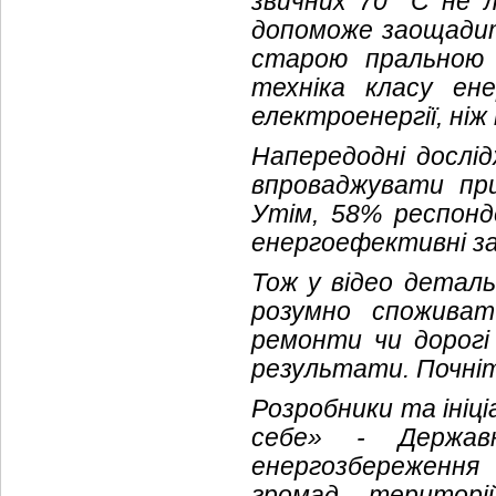
звичних 70 °C не 
допоможе заощадит
старою пральною
техніка класу ен
електроенергії, ні
Напередодні дослі
впроваджувати пр
Утім, 58% респонде
енергоефективні за
Тож у відео деталь
розумно спожива
ремонти чи дорогі
результати. Почніть
Розробники та ініці
себе» - Держав
енергозбереження
громад, територ