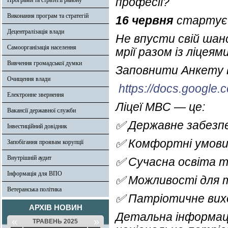
професії?
Програми та стратегії району
Виконання програм та стратегій
16 червня
старту
Децентралізація влади
Не впусти свій шан
Самоорганізація населення
мрії разом із ліцея
Вивчення громадської думки
Заповнити Анкету в
Очищення влади
https://docs.goog
Електронне звернення
Ліцеї МВС — це:
Вакансії державної служби
✅ Державне забезп
Інвестиційний довідник
✅ Комфортні умови 
Запобігання проявам корупції
Внутрішній аудит
✅ Сучасна освіта т
Інформація для ВПО
✅ Можливості для т
Ветеранська політика
✅ Патріотичне вихо
АРХІВ НОВИН
Детальна інформаці
«
»
ТРАВЕНЬ 2025