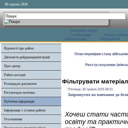
09 серпня 2026
РАЙОННА РАДА
Голова ради
Апарат районн
районної ради
Оголошення
Відомості про район
План перевірки стану військово
Діяльність райдержадміністрації
Реєстр галузевих (міжгал
Прес-центр
Район сьогодні
Фільтрувати матеріал
Розпорядчі документи
П'ятниця, 30 травня 2025 08:31
Регуляторна політика
Запрошуємо на навчання до без
Публічна інформація
Інформація з установ району
Хочеш стати частин
Оголошення
освіту та практичні