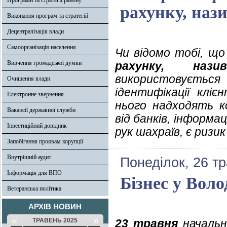
Програми та стратегії району
рахунку, наз
Виконання програм та стратегій
Децентралізація влади
Самоорганізація населення
Чи відомо тобі, щ
Вивчення громадської думки
рахунку, на
використовується
Очищення влади
ідентифікації клі
Електронне звернення
нього надходять ко
Вакансії державної служби
від банків, інформа
Інвестиційний довідник
рук шахраїв, є риз
Запобігання проявам корупції
Внутрішній аудит
Понеділок, 26 т
Інформація для ВПО
Бізнес у Вол
Ветеранська політика
АРХІВ НОВИН
«
»
ТРАВЕНЬ 2025
23 травня
начальни