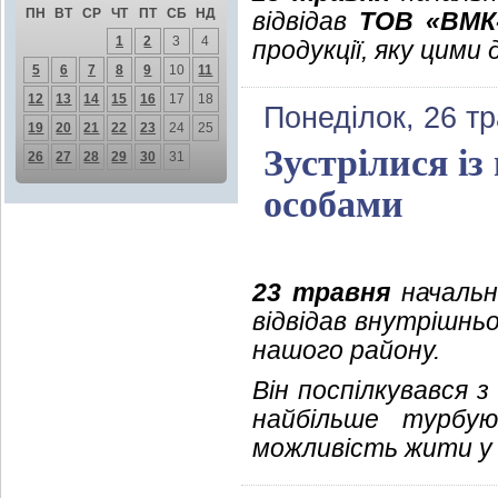
ПН
ВТ
СР
ЧТ
ПТ
СБ
НД
відвідав
ТОВ «ВМК-
1
2
3
4
продукції, яку цими
5
6
7
8
9
10
11
12
13
14
15
16
17
18
Понеділок, 26 т
19
20
21
22
23
24
25
Зустрілися і
26
27
28
29
30
31
особами
23 травня
начальни
відвідав внутрішнь
нашого району.
Він поспілкувався 
найбільше турбую
можливість жити у 