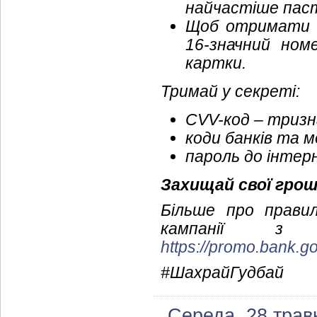
найчастіше паст
Щоб отримати г
16-значний ном
картки.
Тримай у секреті:
CVV-код – тризн
коди банків та м
пароль до інтер
Захищай свої гроші
Більше про прави
кампанії з п
https://promo.bank.g
#ШахрайГудбай
Середа, 28 трав