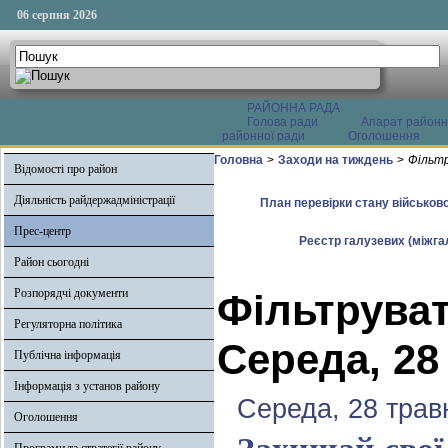
06 серпня 2026
РАЙОННА РАДА
Голова ради
Апарат районн
районної ради
Оголошення
Головна
>
Заходи на тиждень
>
Фільтр
Відомості про район
Діяльність райдержадміністрації
План перевірки стану військово
Прес-центр
Реєстр галузевих (міжгал
Район сьогодні
Розпорядчі документи
Фільтруват
Регуляторна політика
Середа, 28
Публічна інформація
Інформація з установ району
Середа, 28 трав
Оголошення