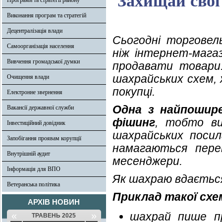
Захищай свої 
Програми та стратегії району
Виконання програм та стратегій
Децентралізація влади
Сьогодні торговел
Самоорганізація населення
ніж інтернет-мага
Вивчення громадської думки
продавати товари.
шахрайських схем, 
Очищення влади
покупці.
Електронне звернення
Одна з найпошире
Вакансії державної служби
фішинг
, тобто ви
Інвестиційний довідник
шахрайських посил
Запобігання проявам корупції
намагаються пере
Внутрішній аудит
месенджери.
Інформація для ВПО
Як шахраю вдаєтьс
Ветеранська політика
Приклад такої схе
АРХІВ НОВИН
«
»
шахрай пише п
ТРАВЕНЬ 2025