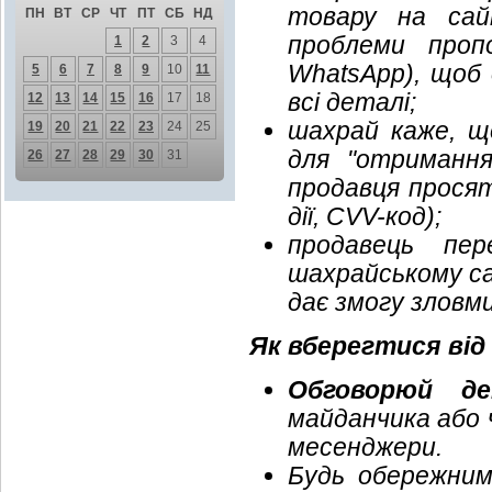
товару на сай
ПН
ВТ
СР
ЧТ
ПТ
СБ
НД
проблеми проп
1
2
3
4
WhatsApp), щоб
5
6
7
8
9
10
11
всі деталі;
12
13
14
15
16
17
18
шахрай каже, щ
19
20
21
22
23
24
25
для "отримання
26
27
28
29
30
31
продавця просят
дії, CVV-код);
продавець пе
шахрайському са
дає змогу зловми
Як вберегтися ві
Обговорюй де
майданчика або 
месенджери.
Будь обережним