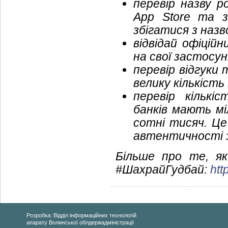
перевір назву р
App Store та з
збігатися з назв
відвідай офіцій
на свої застосун
перевір відгуки
велику кількість
перевір кількі
банків мають м
сотні тисяч. Ц
автентичності 
Більше про те, я
#ШахрайГудбай:
htt
Розробка: Відділ інформаційних технологій
апарату Волинської облдержадміністрації