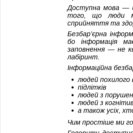
Доступна мова — ц
того, що люди мо
сприйняття та здор
Безбар’єрна інфор
бо інформація ма
заповнення — не к
лабіринт.
Інформаційна безба
людей похилого 
підлітків
людей з порушен
людей з когніт
а також усіх, хт
Чим простіше ми г