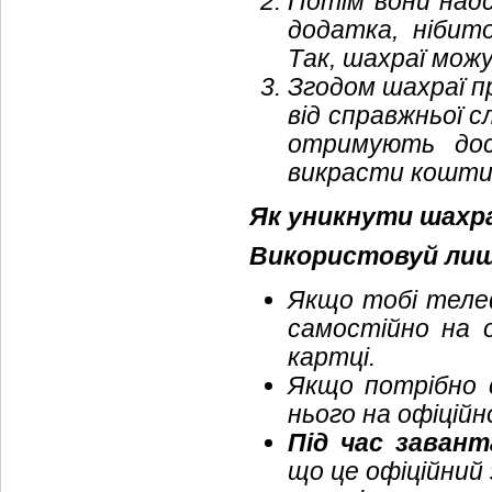
Потім вони над
додатка, нібито
Так, шахраї мож
Згодом шахраї пр
від справжньої 
отримують дос
викрасти кошти
Як уникнути шахр
Використовуй лише
Якщо тобі теле
самостійно на о
картці.
Якщо потрібно 
нього на офіційн
Під час заван
що це офіційний 