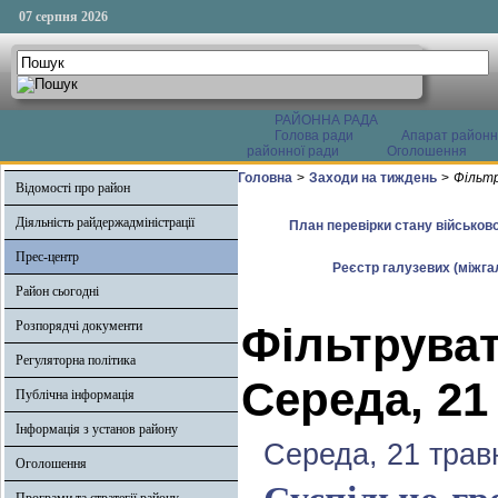
07 серпня 2026
РАЙОННА РАДА
Голова ради
Апарат районн
районної ради
Оголошення
Головна
>
Заходи на тиждень
>
Фільтр
Відомості про район
Діяльність райдержадміністрації
План перевірки стану військово
Прес-центр
Реєстр галузевих (міжгал
Район сьогодні
Розпорядчі документи
Фільтруват
Регуляторна політика
Середа, 21
Публічна інформація
Інформація з установ району
Середа, 21 трав
Оголошення