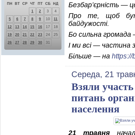
Безбар’єрність — це
ПН
ВТ
СР
ЧТ
ПТ
СБ
НД
1
2
3
4
Про те, щоб бут
5
6
7
8
9
10
11
байдужості.
12
13
14
15
16
17
18
Бо сильна громада 
19
20
21
22
23
24
25
26
27
28
29
30
31
І ми всі — частина з
Більше — на
https://
Середа, 21 трав
Взяли участь
питань органі
населення
21 травня
началь