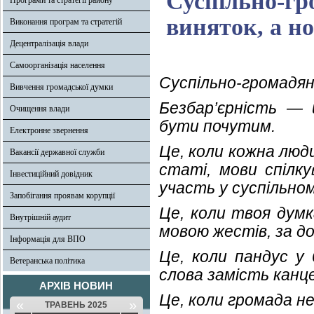
Суспільно-гр
Програми та стратегії району
виняток, а н
Виконання програм та стратегій
Децентралізація влади
Самоорганізація населення
Суспільно-громадян
Вивчення громадської думки
Безбар’єрність — 
Очищення влади
бути почутим.
Електронне звернення
Це, коли кожна люд
Вакансії державної служби
статі, мови спілк
Інвестиційний довідник
участь у суспільном
Запобігання проявам корупції
Це, коли твоя думк
Внутрішній аудит
мовою жестів, за д
Інформація для ВПО
Це, коли пандус у 
Ветеранська політика
слова замість канце
АРХІВ НОВИН
Це, коли громада н
«
»
ТРАВЕНЬ 2025