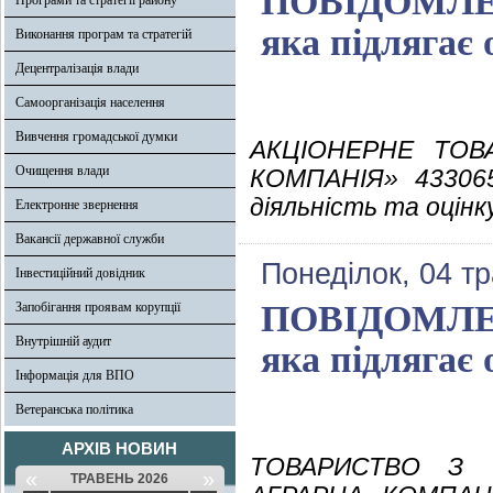
ПОВІДОМЛЕНН
Програми та стратегії району
яка підлягає 
Виконання програм та стратегій
Децентралізація влади
Самоорганізація населення
Вивчення громадської думки
АКЦІОНЕРНЕ ТОВ
Очищення влади
КОМПАНІЯ» 433065
діяльність та оцінку
Електронне звернення
Вакансії державної служби
Понеділок, 04 т
Інвестиційний довідник
ПОВІДОМЛЕНН
Запобігання проявам корупції
Внутрішній аудит
яка підлягає 
Інформація для ВПО
Ветеранська політика
АРХІВ НОВИН
ТОВАРИСТВО З 
«
»
ТРАВЕНЬ 2026