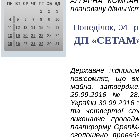
АГРАРНА КОМПАНІ
ПН
ВТ
СР
ЧТ
ПТ
СБ
НД
плановану діяльність
1
2
3
4
5
6
7
8
9
10
Понеділок, 04 т
11
12
13
14
15
16
17
18
19
20
21
22
23
24
ДП «СЕТАМ» 
25
26
27
28
29
30
31
Державне підприє
повідомляє, що ві
майна, затвердже
29.09.2016 № 283
України 30.09.2016
та четвертої ста
виконавче провад
платформу OpenMar
оголошено проведе