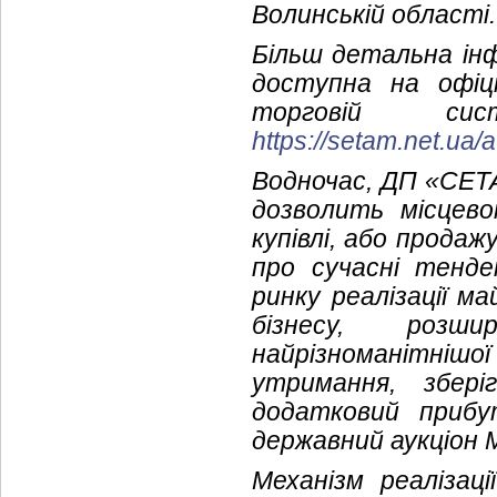
Волинській області.
Більш детальна інф
доступна на офіц
торговій си
https://setam.net.ua/
Водночас, ДП «СЕТАМ
дозволить місцев
купівлі, або прода
про сучасні тенде
ринку реалізації м
бізнесу, розши
найрізноманітнішо
утримання, збер
додатковий прибут
державний аукціон 
Механізм реаліза