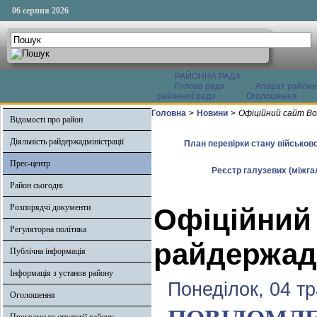
06 серпня 2026
РАЙОННА РАДА
Голова ради
Апарат районн
районної ради
Оголошення
Головна
>
Новини
>
Офіційний сайт Во
Відомості про район
Діяльність райдержадміністрації
План перевірки стану військово
Прес-центр
Реєстр галузевих (міжгал
Район сьогодні
Розпорядчі документи
Офіційний
Регуляторна політика
райдержадм
Публічна інформація
Інформація з установ району
Понеділок, 04 т
Оголошення