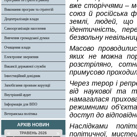
Програми та стратегії району
вже сторіччями – м
Виконання програм та стратегій
союз й російська 
Децентралізація влади
землі, людей, що
ідентичність, пер
Самоорганізація населення
безвольну невільниц
Вивчення громадської думки
Масово проводилис
Очищення влади
яких не можна по
Електронне звернення
розстріляно, сотн
Вакансії державної служби
примусово проходил
Інвестиційний довідник
Через терор і репр
Запобігання проявам корупції
від наукової та т
Внутрішній аудит
намагалася прихова
Інформація для ВПО
режимними об’єкта
доступ до відповідн
Ветеранська політика
АРХІВ НОВИН
Наслідками полі
«
»
політичної, мистец
ТРАВЕНЬ 2026