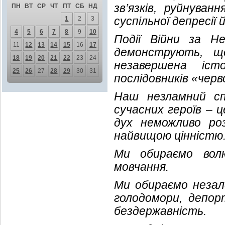
зв’язків, руйнуван
ПН
ВТ
СР
ЧТ
ПТ
СБ
НД
суспільної депресії 
1
2
3
4
5
6
7
8
9
10
Події Війни за Н
11
12
13
14
15
16
17
демонструють, щ
18
19
20
21
22
23
24
незавершена іст
25
26
27
28
29
30
31
послідовників «чер
Наш незламний сп
сучасних героїв – 
дух неможливо ро
найвищою цінністю
Ми обираємо вол
мовчання.
Ми обираємо незале
голодомори, депор
бездержавність.