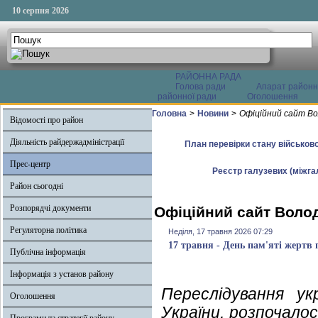
10 серпня 2026
РАЙОННА РАДА
Голова ради
Апарат районн
районної ради
Оголошення
Головна
>
Новини
>
Офіційний сайт Во
Відомості про район
Діяльність райдержадміністрації
План перевірки стану військово
Прес-центр
Реєстр галузевих (міжгал
Район сьогодні
Розпорядчі документи
Офіційний сайт Волод
Регуляторна політика
Неділя, 17 травня 2026 07:29
17 травня - День пам'яті жертв 
Публічна інформація
Інформація з установ району
Переслідування у
Оголошення
України, розпочало