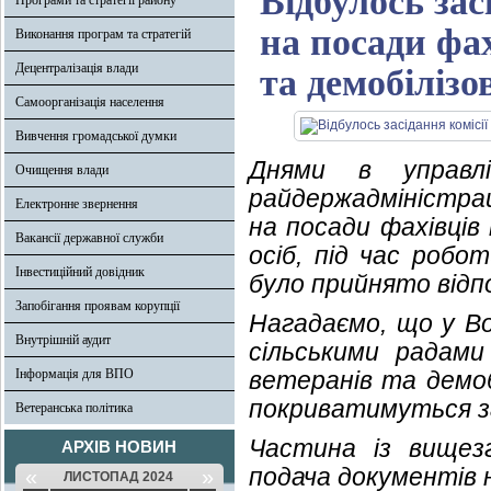
Відбулось зас
Програми та стратегії району
на посади фах
Виконання програм та стратегій
Децентралізація влади
та демобілізо
Самоорганізація населення
Вивчення громадської думки
Днями в управлі
Очищення влади
райдержадміністраці
Електронне звернення
на посади фахівців
Вакансії державної служби
осіб, під час робо
Інвестиційний довідник
було прийнято відпо
Запобігання проявам корупції
Нагадаємо, що у В
Внутрішній аудит
сільськими радами
Інформація для ВПО
ветеранів та демоб
покриватимуться з
Ветеранська політика
Частина із вищез
АРХІВ НОВИН
подача документів 
«
»
ЛИСТОПАД 2024