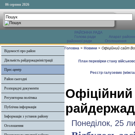
06 серпня 2026
РАЙОННА РАДА
Голова ради
Апарат районн
районної ради
Оголошення
Головна
>
Новини
>
Офіційний сайт Во
Відомості про район
Діяльність райдержадміністрації
План перевірки стану військово
Прес-центр
Реєстр галузевих (міжгал
Район сьогодні
Розпорядчі документи
Офіційний
Регуляторна політика
райдержадм
Публічна інформація
Інформація з установ району
Понеділок, 25 л
Оголошення