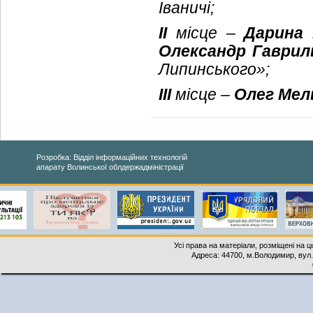
Іваничі;
ІІ
місце –
Дарина
Олександр Гаврил
Липинського»;
ІІІ
місце –
Олег Мел
Розробка: Відділ інформаційних технологій
апарату Волинської облдержадміністрації
Усі права на матеріали, розміщені на 
Адреса: 44700, м.Володимир, вул. 