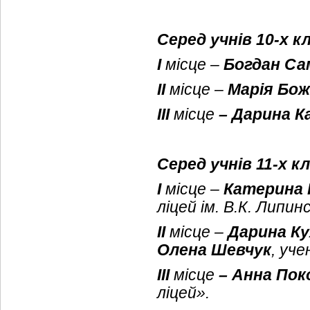
Серед учнів 10-х к
І
місце –
Богдан Са
ІІ
місце –
Марія Бож
ІІІ
місце
– Дарина К
Серед учнів 11-х кл
І
місце –
Катерина 
ліцей ім. В.К. Липин
ІІ
місце –
Дарина Ку
Олена Шевчук
, уче
ІІІ
місце
– Анна Пок
ліцей».