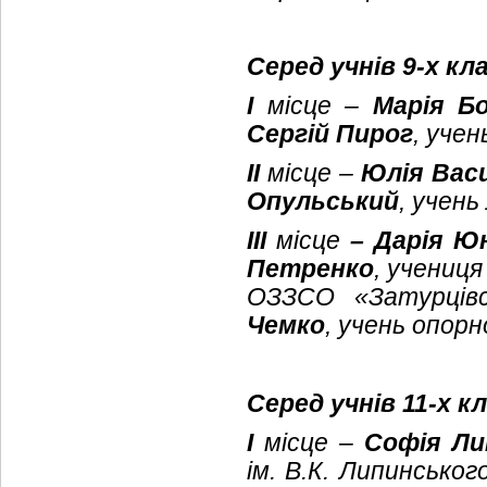
Серед учнів 9-х кл
І
місце –
Марія Б
Сергій Пирог
, уче
ІІ
місце –
Юлія Вас
Опульський
, учень
ІІІ
місце
– Дарія Ю
Петренко
, учениця
ОЗЗСО «Затурцівс
Чемко
, учень опорн
Серед учнів 11-х кл
І
місце –
Софія Л
ім. В.К. Липинсько