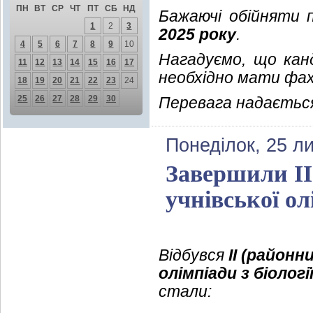
ПН
ВТ
СР
ЧТ
ПТ
СБ
НД
Бажаючі обійняти
1
2
3
2025 року
.
4
5
6
7
8
9
10
Нагадуємо, що кан
11
12
13
14
15
16
17
необхідно мати фах
18
19
20
21
22
23
24
25
26
27
28
29
30
Перевага надається
Понеділок, 25 л
Завершили ІІ
учнівської олі
Відбувся
ІІ (районн
олімпіади з
біологі
стали: