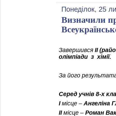
Понеділок, 25 л
Визначили пр
Всеукраїнсько
Завершився
ІІ (рай
олімпіади
з
хімії.
За його результата
Серед учнів 8-х кл
І
місце –
Ангеліна 
ІІ
місце –
Роман Ва