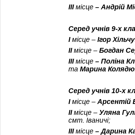
ІІІ
місце
– Андрій М
Серед учнів 9-х кл
І
місце –
Ігор Хільчу
ІІ
місце –
Богдан С
ІІІ
місце
– Поліна К
та
Марина Колядю
Серед учнів 10-х к
І
місце –
Арсентій 
ІІ
місце –
Уляна Гул
смт. Іваничі;
ІІІ
місце
– Дарина К