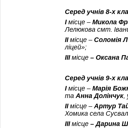
Серед учнів 8-х кл
І
місце –
Микола Ф
Лелюкова смт. Івани
ІІ
місце –
Соломія 
ліцей»;
ІІІ
місце
– Оксана П
Серед учнів 9-х кл
І
місце –
Марія Бож
та
Анна Долінчук
,
ІІ
місце –
Артур Та
Хомика села Сусваль
ІІІ
місце
– Дарина 