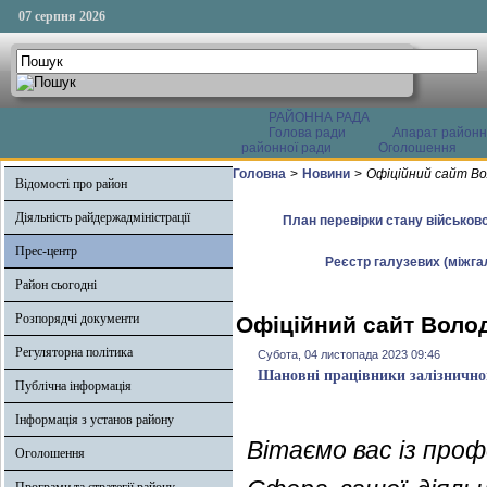
07 серпня 2026
РАЙОННА РАДА
Голова ради
Апарат районн
районної ради
Оголошення
Головна
>
Новини
>
Офіційний сайт Во
Відомості про район
Діяльність райдержадміністрації
План перевірки стану військово
Прес-центр
Реєстр галузевих (міжгал
Район сьогодні
Розпорядчі документи
Офіційний сайт Волод
Регуляторна політика
Субота, 04 листопада 2023 09:46
Шановні працівники залізнично
Публічна інформація
Інформація з установ району
Вітаємо вас із проф
Оголошення