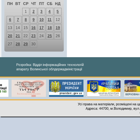
ПН
ВТ
СР
ЧТ
ПТ
СБ
НД
1
2
3
4
5
6
7
8
9
10
11
12
13
14
15
16
17
18
19
20
21
22
23
24
25
26
27
28
29
30
Розробка: Відділ інформаційних технологій
апарату Волинської облдержадміністрації
Усі права на матеріали, розміщені на 
Адреса: 44700, м.Володимир, вул. 