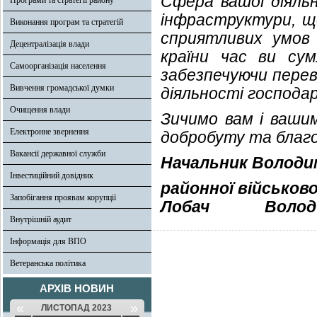
Сфера вашої діяльн
Програми та стратегії району
інфраструктури, щ
Виконання програм та стратегій
сприятливих умов
Децентралізація влади
країни час ви сум
Самоорганізація населення
забезпечуючи перев
Вивчення громадської думки
діяльності господа
Очищення влади
Зичимо вам і вашим
Електронне звернення
добробуту та благо
Вакансії державної служби
Начальник Володи
Інвестиційний довідник
районної військово
Запобігання проявам корупції
Лобач
Володи
Внутрішній аудит
Інформація для ВПО
Ветеранська політика
АРХІВ НОВИН
«
»
ЛИСТОПАД 2023