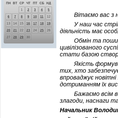
ПН
ВТ
СР
ЧТ
ПТ
СБ
НД
1
2
3
4
5
Вітаємо вас з на
6
7
8
9
10
11
12
У наш час стрімко
13
14
15
16
17
18
19
діяльність має особ
20
21
22
23
24
25
26
27
28
29
30
Обмін та поширен
цивілізованого сус
стати базою створе
Якість формування
тих, хто забезпечує
впроваджує новітні 
дотриманням їх вис
Бажаємо всім вам 
злагоди, наснаги т
Начальник Володи