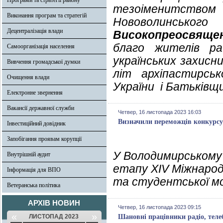
Програми та стратегії району
тезоіменитств
Виконання програм та стратегій
Нововолинськ
Децентралізація влади
Високопреосвяще
благо жителів ра
Самоорганізація населення
українських захисн
Вивчення громадської думки
літ архіпастирсь
Очищення влади
України і Батьківщ
Електронне звернення
Вакансії державної служби
Четвер, 16 листопада 2023 16:03
Визначили переможців конкурсу
Інвестиційний довідник
Запобігання проявам корупції
У Володимирському 
Внутрішній аудит
етапу XIV Міжнарод
Інформація для ВПО
та студентської мо
Ветеранська політика
АРХІВ НОВИН
Четвер, 16 листопада 2023 09:15
«
»
ЛИСТОПАД 2023
Шановні працівники радіо, телеб