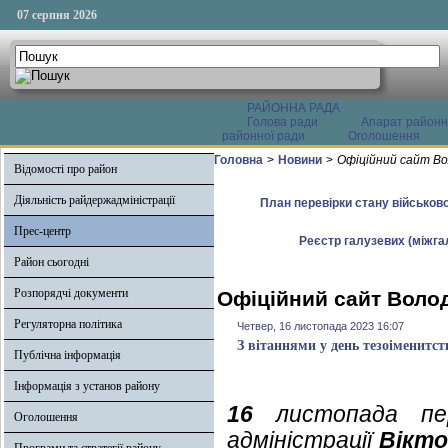
07 серпня 2026
РАЙОННА РАДА
Голова ради
Апарат районн
районної ради
Оголошення
Головна
>
Новини
>
Офіційний сайт Во
Відомості про район
Діяльність райдержадміністрації
План перевірки стану військово
Прес-центр
Реєстр галузевих (міжгал
Район сьогодні
Розпорядчі документи
Офіційний сайт Волод
Регуляторна політика
Четвер, 16 листопада 2023 16:07
З вітаннями у день тезоіменитст
Публічна інформація
Інформація з установ району
16
листопада пер
Оголошення
адміністрації
Вікто