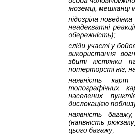
особа чоловічої/жіно
іноземці, мешканці і
підозріла поведінка
неадекватні реакці
обережність)
;
сліди участі у бойо
використання вогн
збиті кістянки па
потерторсті ніг; н
наявність карт
топографічних 
населених пункті
дислокацією поблизу
наявність багажу
(наявність рюкзак
цього багажу;