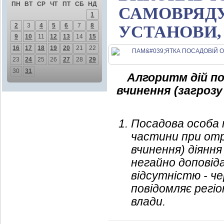
ПН
ВТ
СР
ЧТ
ПТ
СБ
НД
САМОВРЯДУ
1
2
3
4
5
6
7
8
УСТАНОВИ, 
9
10
11
12
13
14
15
16
17
18
19
20
21
22
23
24
25
26
27
28
29
30
31
Алгоритм дій по
вчинення (загрозу
Посадова особа п
частини при отр
вчинення) діяння
негайно доповіда
відсутністю - ч
повідомляє регіо
влади.