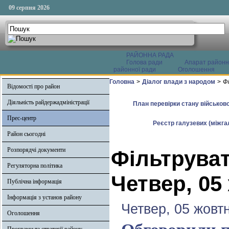
09 серпня 2026
РАЙОННА РАДА
Голова ради
Апарат районн
районної ради
Оголошення
Головна
>
Діалог влади з народом
>
Ф
Відомості про район
Діяльність райдержадміністрації
План перевірки стану військово
Прес-центр
Реєстр галузевих (міжгал
Район сьогодні
Розпорядчі документи
Фільтруват
Регуляторна політика
Четвер, 05
Публічна інформація
Інформація з установ району
Четвер, 05 жовт
Оголошення