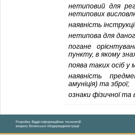
нетиповий для рег
нетипових висловл
наявність інструкці
нетипова для даног
погане орієнтува
пункту, в якому зна
поява таких осіб у
наявність предме
амуніція)
та зброї;
ознаки фізичної та 
Розробка: Відділ інформаційних технологій
апарату Волинської облдержадміністрації