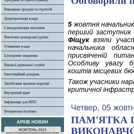
Обговорили п
Програми та стратегії району
Виконання програм та стратегій
Децентралізація влади
5
жовтня начальник 
Самоорганізація населення
перший заступник г
Вивчення громадської думки
Фіщук
взяли участ
начальника обласн
Очищення влади
присвяченій пита
Електронне звернення
Особливу увагу б
Вакансії державної служби
коштів місцевих бю
Інвестиційний довідник
Також учасники нар
Запобігання проявам корупції
критичної інфрастр
Внутрішній аудит
Інформація для ВПО
Четвер, 05 жовт
Ветеранська політика
ПАМ'ЯТКА 
АРХІВ НОВИН
ВИКОНАВЧО
«
»
ЖОВТЕНЬ 2023