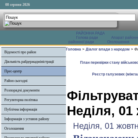
08 серпня 2026
РАЙОННА РАДА
Голова ради
Апарат районн
районної ради
Оголошення
Головна
>
Діалог влади з народом
>
Ф
Відомості про район
Діяльність райдержадміністрації
План перевірки стану військово
Прес-центр
Реєстр галузевих (міжгал
Район сьогодні
Розпорядчі документи
Фільтруват
Регуляторна політика
Неділя, 01
Публічна інформація
Інформація з установ району
Неділя, 01 жовт
Оголошення