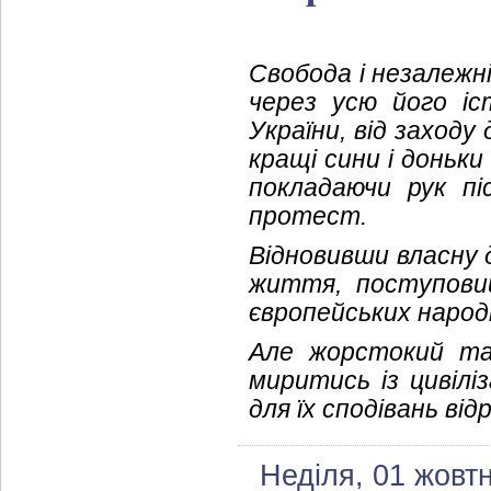
Свобода і незалежні
через усю його іс
України, від заходу
кращі сини і доньк
покладаючи рук пі
протест.
Відновивши власну 
життя, поступови
європейських народі
Але жорстокий та 
миритись із цивілі
для їх сподівань ві
Неділя, 01 жовт