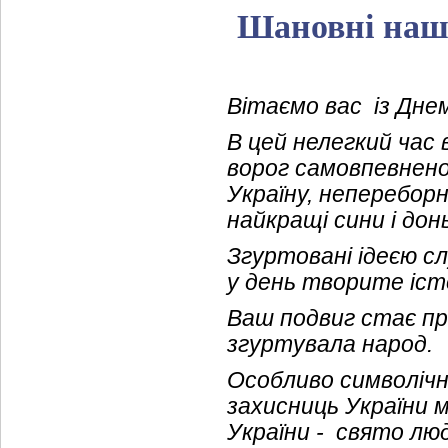
Шановні наші
Вітаємо вас із Днем
В цей нелегкий час 
ворог самовпевнено
Україну, неперебор
найкращі сини і дон
Згуртовані ідеєю сл
у день творите іст
Ваш подвиг стає при
згуртувала народ.
Особливо символічно
захисниць України 
України - свято лю