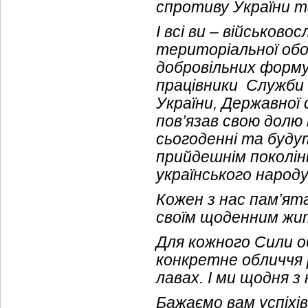
спротиву України та
І всі ви – військов
територіальної обор
добровільних форму
працівники Служби 
України, Державної 
пов’язав свою долю 
сьогоденні та буду
прийдешнім поколін
українського народ
Кожен з нас пам’ят
своїм щоденним жи
Для кожного Сили о
конкретне обличчя р
лавах. І ми щодня 
Бажаємо вам успіхі