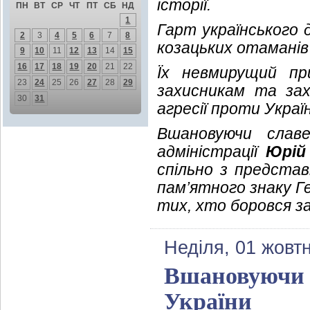
історії.
ПН
ВТ
СР
ЧТ
ПТ
СБ
НД
1
Гарт українського д
2
3
4
5
6
7
8
козацьких отаманів
9
10
11
12
13
14
15
16
17
18
19
20
21
22
Їх невмирущий пр
23
24
25
26
27
28
29
захисникам та зах
30
31
агресії проти Украї
Вшановуючи славе
адміністрації
Юрій
спільно з представ
пам’ятного знаку Г
тих, хто боровся за
Неділя, 01 жовт
Вшановуючи п
України