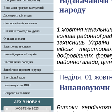
Відзначаючи т
Програми та стратегії району
народу
Виконання програм та стратегій
Децентралізація влади
Самоорганізація населення
1
жовтня начальник 
Вивчення громадської думки
голова районної ра
Очищення влади
захисниць України 
Електронне звернення
військ територіа
добровільних форм
Вакансії державної служби
районної влади, цінн
Інвестиційний довідник
Запобігання проявам корупції
Неділя, 01 жовт
Внутрішній аудит
Вшановуючи 
Інформація для ВПО
Ветеранська політика
АРХІВ НОВИН
Витоки героїчног
«
»
ЖОВТЕНЬ 2023