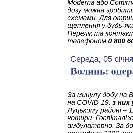
Moderna або Comirn
дозу можна зробити
схемами. Для отри
щеплення у будь-яки
Перелік та контак
телефоном
0 800 6
Середа, 05 січн
Волинь: опер
За минулу добу на 
на COVID-19,
з них
Луцькому районі – 
чотири. Госпіталізо
амбулаторно. За до