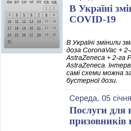
ПН
ВТ
СР
ЧТ
ПТ
СБ
НД
В Україні змі
1
2
3
4
5
6
7
8
9
COVID-19
10
11
12
13
14
15
16
17
18
19
20
21
22
23
24
25
26
27
28
29
30
В Україні змінили з
31
доза CoronaVac + 2-
AstraZeneca + 2-га P
AstraZeneca. Інтерв
самі схеми можна з
бустерної дози.
Середа, 05 січн
Послуги для 
призовників н