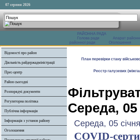
07 серпня 2026
РАЙОННА РАДА
Голова ради
Апарат районн
районної ради
Оголошення
Відомості про район
План перевірки стану військово
Діяльність райдержадміністрації
Реєстр галузевих (міжгал
Прес-центр
Район сьогодні
Фільтруват
Розпорядчі документи
Регуляторна політика
Середа, 05
Публічна інформація
Інформація з установ району
Середа, 05 січня
Оголошення
COVID-серти