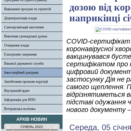
Програми та стратегії району
дозою від кор
Виконання програм та стратегій
наприкінці с
Децентралізація влади
Самоорганізація населення
Вивчення громадської думки
COVID-сертифікат 
Очищення влади
коронавірусної хвор
Електронне звернення
вакцинувався буст
сертифікатом про 
Вакансії державної служби
цифровий документ,
Інвестиційний довідник
застосунку Дія не ра
Запобігання проявам корупції
самого щеплення. П
Внутрішній аудит
відрізнятиметься 
Інформація для ВПО
підставі одужання ч
нового документу —
Ветеранська політика
АРХІВ НОВИН
Середа, 05 січня
«
»
СІЧЕНЬ 2022