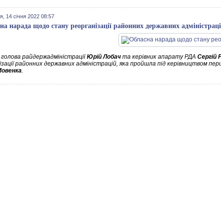
я, 14 січня 2022 08:57
на нарада щодо стану реорганізації районних державних адміністрац
голова райдержадміністрації
Юрій Лобач
та керівник апарату РДА
Сергій 
ізації районних державних адміністрацій, яка пройшла під керівництвом пе
Мовенка
.