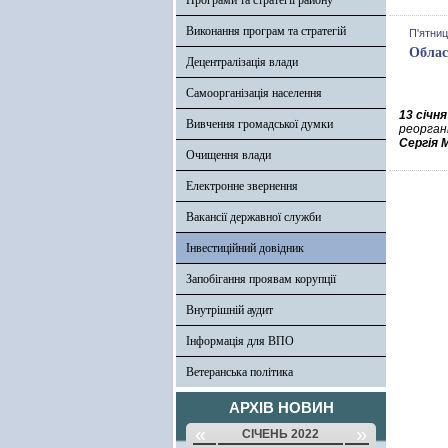
Програми та стратегії району
Виконання програм та стратегій
П'ятниц
Облас
Децентралізація влади
Самоорганізація населення
13 січня
Вивчення громадської думки
реорган
Сергія 
Очищення влади
Електронне звернення
Вакансії державної служби
Інвестиційний довідник
Запобігання проявам корупції
Внутрішній аудит
Інформація для ВПО
Ветеранська політика
АРХІВ НОВИН
«
»
СІЧЕНЬ 2022