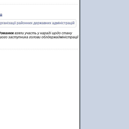
ій
Романюк
взяли участь у нараді щодо стану
ршого заступника голови облдержадміністрації