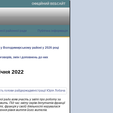
ОФІЦІЙНИЙ ВЕБСАЙТ
есії районної ради
Публічна інформація
х у Володимирському районі у 2026 році
говорів, змін і доповнень до них
ічня 2022
ї ради взяв участь у звіті про роботу за
ежить. Під час звіту окрім депутатів фракції
і, фракція у своїй діяльності керувалася
щення рівня життя його жителів.