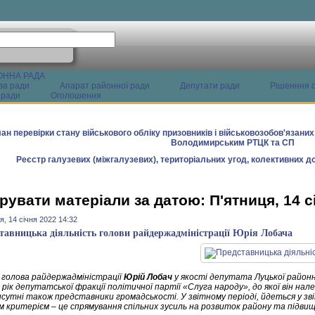
ОННА РАДА
ва ради
Апарат районної ради
Депутати ради
Рішенння с
 ради
Оголошення
ан перевірки стану військового обліку призовників і військовозобов'язани
Володимирським РТЦК та СП
Реєстр галузевих (міжгалузевих), територіальних угод, колективних до
рувати матеріали за датою: П'ятниця, 14 с
я, 14 січня 2022 14:32
тавницька діяльність голови райдержадміністрації Юрія Лобача
голова райдержадміністрації
Юрій Лобач
у якості депутата Луцької районно
рік депутатської фракції політичної партії «Слуга народу», до якої він нал
сутні також представники громадськості. У звітному періоді, йдеться у звіт
м критерієм – це спрямування спільних зусиль на розвиток району та підви