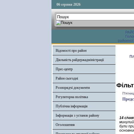
06 серпня 2026
РАЙ
Голо
районної
Відомості про район
Пл
Діяльність райдержадміністрації
Прес-центр
Район сьогодні
Фільт
Розпорядчі документи
П'ятниц
Регуляторна політика
Предс
Публічна інформація
Інформація з установ району
14 січня
минулий 
Оголошення
були при
основни