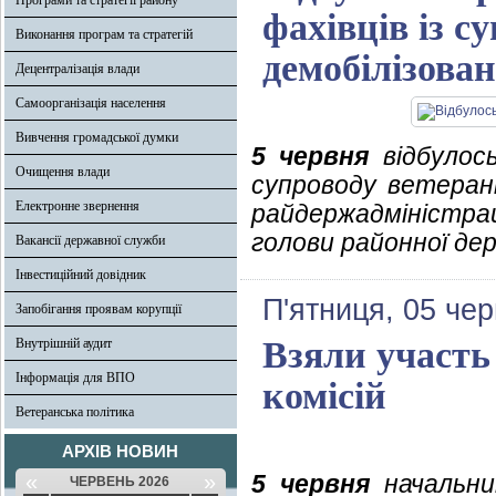
Програми та стратегії району
фахівців із с
Виконання програм та стратегій
демобілізова
Децентралізація влади
Самоорганізація населення
Вивчення громадської думки
5 червня
відбулось
Очищення влади
супроводу ветерані
Електронне звернення
райдержадміністра
голови районної дер
Вакансії державної служби
Інвестиційний довідник
П'ятниця, 05 че
Запобігання проявам корупції
Взяли участь 
Внутрішній аудит
Інформація для ВПО
комісій
Ветеранська політика
АРХІВ НОВИН
«
»
5 червня
начальник
ЧЕРВЕНЬ 2026