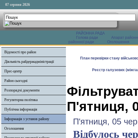
07 серпня 2026
РАЙОННА РАДА
Голова ради
Апарат районн
районної ради
Оголошення
Відомості про район
План перевірки стану військово
Діяльність райдержадміністрації
Реєстр галузевих (міжгал
Прес-центр
Район сьогодні
Фільтруват
Розпорядчі документи
Регуляторна політика
П'ятниця, 
Публічна інформація
Інформація з установ району
П'ятниця, 05 че
Оголошення
Відбулось чер