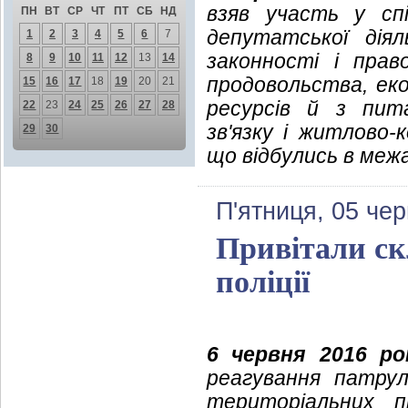
взяв участь у спі
ПН
ВТ
СР
ЧТ
ПТ
СБ
НД
депутатської дія
1
2
3
4
5
6
7
законності і прав
8
9
10
11
12
13
14
продовольства, еко
15
16
17
18
19
20
21
ресурсів й з пит
22
23
24
25
26
27
28
зв'язку і житлово
29
30
що відбулись в межа
П'ятниця, 05 че
Привітали ск
поліції
6 червня 2016 ро
реагування патрул
територіальних пі