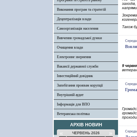
Програми та стратегії району
заходів
напрями
Виконання програм та стратегій
Зокрема
Децентралізація влади
когенер
Також б
Самоорганізація населення
Вивчення громадської думки
Середа,
Взяли
Очищення влади
Електронне звернення
9 червн
Вакансії державної служби
ветеран
Інвестиційний довідник
Середа,
Запобігання проявам корупції
Грома
Внутрішній аудит
Інформація для ВПО
Громадс
громадс
Ветеранська політика
проходи
АРХІВ НОВИН
Середа,
«
»
ЧЕРВЕНЬ 2026