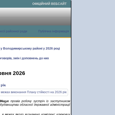
ОФІЦІЙНИЙ ВЕБСАЙТ
есії районної ради
Публічна інформація
х у Володимирському районі у 2026 році
говорів, змін і доповнень до них
рвня 2026
 рік
Фіщук
провів робочу зустріч із заступником
дівництва обласної державної адміністрації
, в межах якого визначено комплекс ключових