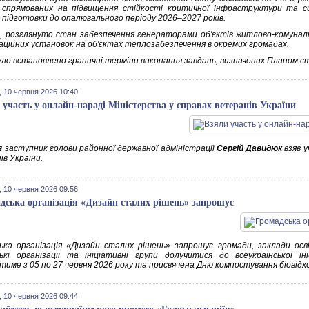
, спрямованих на підвищення стійкості критичної інфраструктури та 
 підготовки до опалювального періоду 2026–2027 років.
, розглянуто стан забезпечення генераторами об'єктів житлово-комуна
аційних установок на об'єктах теплозабезпечення в окремих громадах.
уло встановлено граничні терміни виконання завдань, визначених Планом сті
 10 червня 2026 10:40
 участь у онлайн-нараді Міністерства у справах ветеранів України
я
заступник голови районної державної адміністрації
Сергій Давидюк
взяв у
ів України.
 10 червня 2026 09:56
дська організація «Дизайн сталих рішень» запрошує
ька організація «Дизайн сталих рішень» запрошує громади, заклади осві
ькі організації та ініціативні групи долучитися до всеукраїнської і
тиме з 05 по 27 червня 2026 року та присвячена Дню компостування біовідхо
 10 червня 2026 09:44