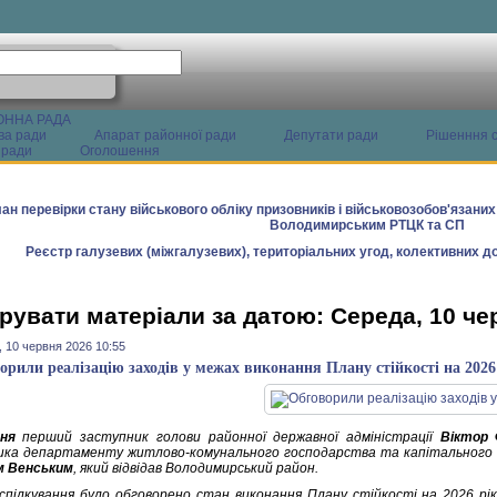
ОННА РАДА
ва ради
Апарат районної ради
Депутати ради
Рішенння с
 ради
Оголошення
ан перевірки стану військового обліку призовників і військовозобов'язани
Володимирським РТЦК та СП
Реєстр галузевих (міжгалузевих), територіальних угод, колективних до
рувати матеріали за датою: Середа, 10 че
 10 червня 2026 10:55
орили реалізацію заходів у межах виконання Плану стійкості на 2026
ня
перший заступник голови районної державної адміністрації
Віктор 
ика департаменту житлово-комунального господарства та капітального бу
м Венським
, який відвідав Володимирський район.
 спілкування було обговорено стан виконання Плану стійкості на 2026 рік