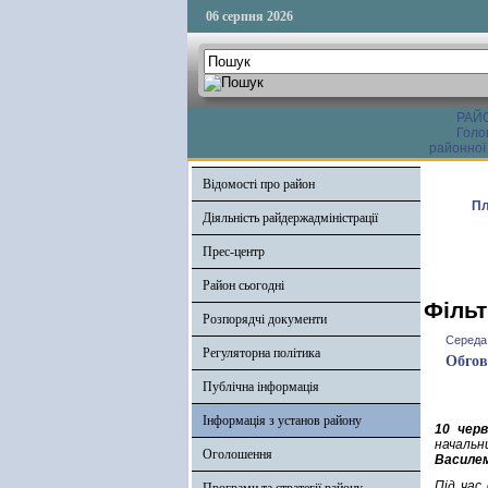
06 серпня 2026
РАЙ
Голо
районної
Відомості про район
Пл
Діяльність райдержадміністрації
Прес-центр
Район сьогодні
Фільт
Розпорядчі документи
Середа,
Регуляторна політика
Обгов
Публічна інформація
Інформація з установ району
10 черв
начальн
Оголошення
Василе
Під час