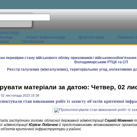
ОННА РАДА
ва ради
Апарат районної ради
Депутати ради
Рішенння с
 ради
Оголошення
ан перевірки стану військового обліку призовників і військовозобов'язани
Володимирським РТЦК та СП
Реєстр галузевих (міжгалузевих), територіальних угод, колективних до
рувати матеріали за датою: Четвер, 02 ли
 02 листопада 2023 16:38
спектували стан виконання робіт із захисту об'єктів критичної інфр
ада заступники голови обласної державної адміністрації
Сергій Мовенко
т
ої адміністрації
Юрієм Лобачем
й представниками вповноважених організа
 об'єктів критичної інфраструктури у районі.