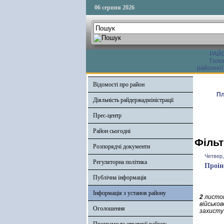
06 серпня 2026
РАЙ
Голо
районної
Відомості про район
Пл
Діяльність райдержадміністрації
Прес-центр
Район сьогодні
Фільт
Розпорядчі документи
Четвер,
Регуляторна політика
Проін
Публічна інформація
Інформація з установ району
2
листоп
військов
Оголошення
захисту