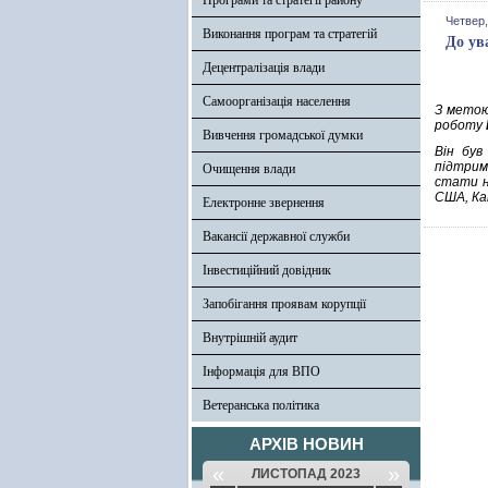
Програми та стратегії району
Четвер,
Виконання програм та стратегій
До ув
Децентралізація влади
Самоорганізація населення
З метою
роботу
Вивчення громадської думки
Він був
підтрим
Очищення влади
стати н
США, Кан
Електронне звернення
Вакансії державної служби
Інвестиційний довідник
Запобігання проявам корупції
Внутрішній аудит
Інформація для ВПО
Ветеранська політика
АРХІВ НОВИН
«
»
ЛИСТОПАД 2023