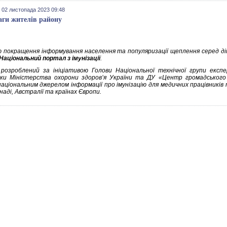
 02 листопада 2023 09:48
аги жителів району
 покращення інформування населення та популяризації щеплення серед діт
Національний портал з імунізації
.
 розроблений за ініціативою Голови Національної технічної групи експ
ки Міністерства охорони здоров’я України та ДУ «Центр громадського
аціональним джерелом інформації про імунізацію для медичних працівників т
аді, Австралії та країнах Європи.