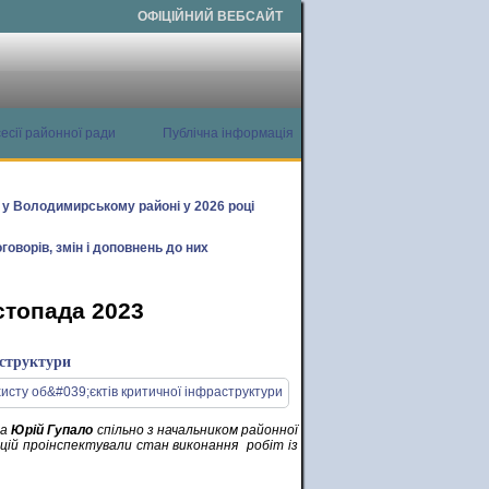
ОФІЦІЙНИЙ ВЕБСАЙТ
есії районної ради
Публічна інформація
х у Володимирському районі у 2026 році
говорів, змін і доповнень до них
стопада 2023
аструктури
а
Юрій Гупало
спільно з начальником районної
цій проінспектували стан виконання робіт із