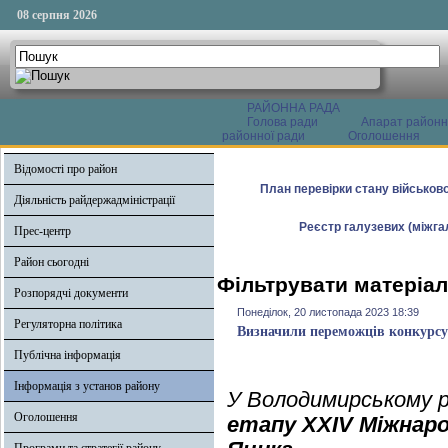
08 серпня 2026
РАЙОННА РАДА
Голова ради
Апарат районн
районної ради
Оголошення
Відомості про район
План перевірки стану військово
Діяльність райдержадміністрації
Реєстр галузевих (міжгал
Прес-центр
Район сьогодні
Фільтрувати матеріал
Розпорядчі документи
Понеділок, 20 листопада 2023 18:39
Регуляторна політика
Визначили переможців конкурсу
Публічна інформація
Інформація з установ району
У Володимирському р
Оголошення
етапу XXIV Міжнаро