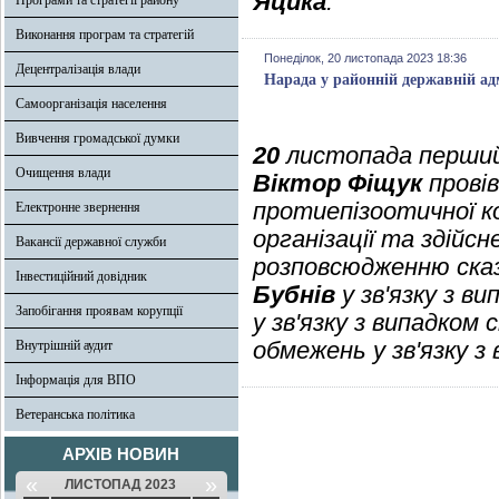
Яцика
.
Програми та стратегії району
Виконання програм та стратегій
Понеділок, 20 листопада 2023 18:36
Децентралізація влади
Нарада у районній державній адм
Самоорганізація населення
Вивчення громадської думки
20
листопада перший 
Очищення влади
Віктор Фіщук
провів
протиепізоотичної ко
Електронне звернення
організації та здійс
Вакансії державної служби
розповсюдженню сказу
Інвестиційний довідник
Бубнів
у зв'язку з в
Запобігання проявам корупції
у зв'язку з випадком 
обмежень у зв'язку з
Внутрішній аудит
Інформація для ВПО
Ветеранська політика
АРХІВ НОВИН
«
»
ЛИСТОПАД 2023