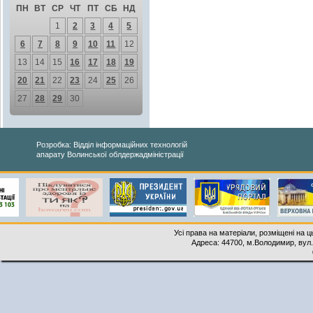
ПН
ВТ
СР
ЧТ
ПТ
СБ
НД
1
2
3
4
5
6
7
8
9
10
11
12
13
14
15
16
17
18
19
20
21
22
23
24
25
26
27
28
29
30
Розробка: Відділ інформаційних технологій
апарату Волинської облдержадміністрації
Усі права на матеріали, розміщені на 
Адреса: 44700, м.Володимир, вул. 