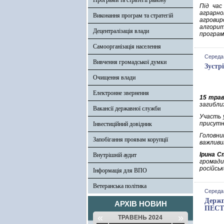
Програми та стратегії району
Під час
аграрном
Виконання програм та стратегій
агровир
алгорит
Децентралізація влади
програм
Самоорганізація населення
Середа,
Вивчення громадської думки
Зустр
Очищення влади
Електронне звернення
15 тра
загиблих
Вакансії державної служби
Участь 
присутн
Інвестиційний довідник
Головни
Запобігання проявам корупції
важливим
Ірина С
Внутрішній аудит
громади
російсько
Інформація для ВПО
Ветеранська політика
Середа,
Держ
АРХІВ НОВИН
ПЕС
«
»
ТРАВЕНЬ 2024