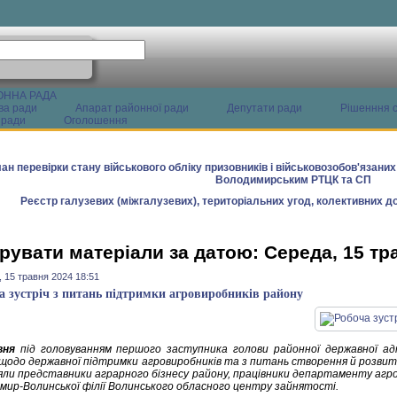
ОННА РАДА
ва ради
Апарат районної ради
Депутати ради
Рішенння с
 ради
Оголошення
ан перевірки стану військового обліку призовників і військовозобов'язани
Володимирським РТЦК та СП
Реєстр галузевих (міжгалузевих), територіальних угод, колективних до
рувати матеріали за датою: Середа, 15 тр
 15 травня 2024 18:51
а зустріч з питань підтримки агровиробників району
вня
під головуванням першого заступника голови районної державної ад
 щодо державної підтримки агровиробників та з питань створення й розвит
взяли представники аграрного бізнесу району, працівники департаменту аг
имир-Волинської філії Волинського обласного центру зайнятості.