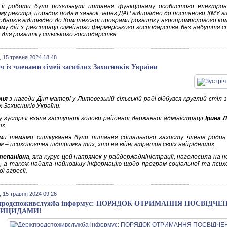
 її роботи були розглянуті питання функціоналу особистого електро
у реєстрі, порядок подачі заявок через ДАР відповідно до постанови КМУ ві
обників відповідно до Комплексної програми розвитку агропромислового ком
му дій з реєстрації сімейного фермерського господарства без набуття с
 для розвитку сільського господарства.
 15 травня 2024 18:48
іч із членами сімей загиблих Захисників України
вня
з нагоди Дня матері у Литовезькій сільській раді відбувся круглий стіл 
 Захисників України.
у зустрічі взяла заступник голови районної державної адміністрації
Ірина 
іх.
ми темами спілкування були питання соціального захисту членів родин
 – психологічна підтримка тих, хто на війні втратив своїх найрідніших.
тепанівна
, яка курує цей напрямок у райдержадміністрації, наголосила на
, а також надала найновішу інформацію щодо програм соціальної та психо
ї агресії.
 15 травня 2024 09:26
продспоживслужба інформує: ПОРЯДОК ОТРИМАННЯ ПОСВІДЧЕ
ТИЦИДАМИ!