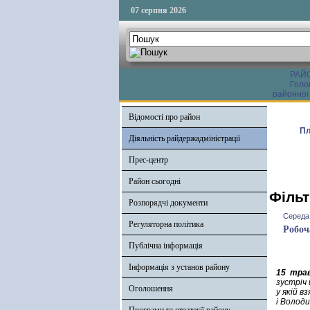
07 серпня 2026
РАЙ
Голо
районної
Відомості про район
Пл
Діяльність райдержадміністрації
Прес-центр
Район сьогодні
Фільт
Розпорядчі документи
Середа,
Регуляторна політика
Робоч
Публічна інформація
Інформація з установ району
15 тра
зустріч
Оголошення
у якій 
і Волод