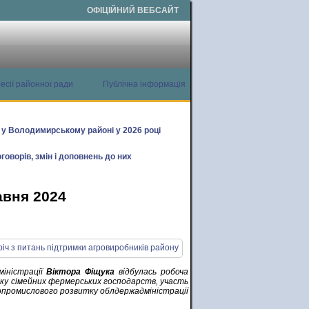
ОФІЦІЙНИЙ ВЕБСАЙТ
есії районної ради
Публічна інформація
х у Володимирському районі у 2026 році
говорів, змін і доповнень до них
авня 2024
міністрації
Віктора Фіщука
відбулась робоча
ку сімейних фермерських господарств, участь
ропромислового розвитку облдержадміністрації