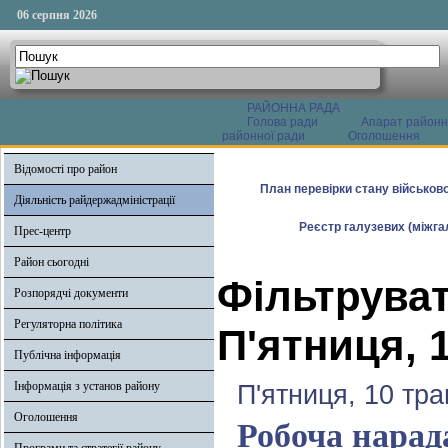
06 серпня 2026
РАЙОННА РАДА
Голова ради
Апарат районн
районної ради
Оголошення
Відомості про район
План перевірки стану військово
Діяльність райдержадміністрації
Реєстр галузевих (міжгал
Прес-центр
Район сьогодні
Фільтруват
Розпорядчі документи
Регуляторна політика
П'ятниця, 
Публічна інформація
Інформація з установ району
П'ятниця, 10 тра
Оголошення
Робоча нарад