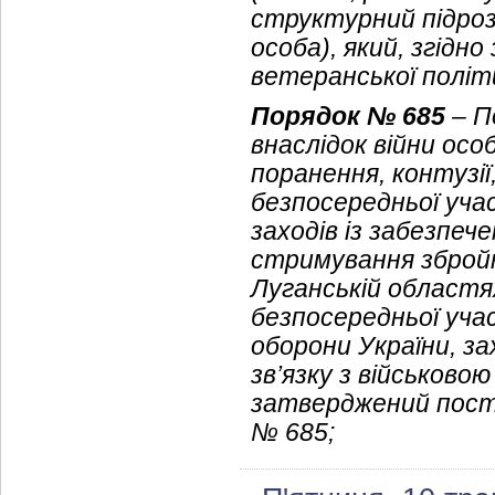
структурний підроз
особа), який, згідно
ветеранської політ
Порядок № 685
– П
внаслідок війни осо
поранення, контузії
безпосередньої учас
заходів із забезпече
стримування збройно
Луганській областях
безпосередньої учас
оборони України, з
зв’язку з військово
затверджений поста
№ 685;