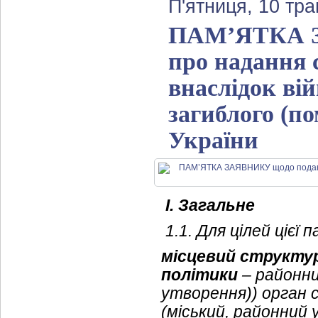
П'ятниця, 10 тра
ПАМ’ЯТКА З
про надання с
внаслідок вій
загиблого (п
України
І. Загальне
1.1. Для цілей ціє
місцевий структур
політики
– районни
утворення)) орган 
(міський, районний 