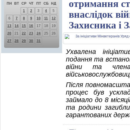
отримання ста
ПН
ВТ
СР
ЧТ
ПТ
СБ
НД
1
2
3
4
5
внаслідок вій
6
7
8
9
10
11
12
Захисника і 
13
14
15
16
17
18
19
20
21
22
23
24
25
26
27
28
29
30
31
Ухвалена ініціат
подання та встанов
війни та члена
військовослужбовиц
Після повномасшта
процес був ускла
займало до 8 місяц
та родини загибли
гарантованих держ