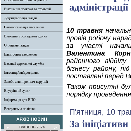
Програми та стратегії району
адміністрації
Виконання програм та стратегій
Децентралізація влади
Самоорганізація населення
10 травня
начальни
Вивчення громадської думки
провів робочу нара
за участі начал
Очищення влади
Валентина Корні
Електронне звернення
районного відділу 
Вакансії державної служби
бізнесу району, під
Інвестиційний довідник
поставлені перед В
Запобігання проявам корупції
Також присутні бул
Внутрішній аудит
порядку проведення 
Інформація для ВПО
Ветеранська політика
П'ятниця, 10 тра
АРХІВ НОВИН
За ініціатив
«
»
ТРАВЕНЬ 2024