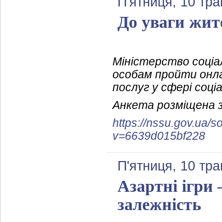
П'ятниця, 10 тра
До уваги жит
Міністерство соціа
особам пройти онл
послуг у сфері соці
Анкета розміщена з
https://nssu.gov.ua/s
v=6639d015bf228
П'ятниця, 10 тра
Азартні ігри 
залежність