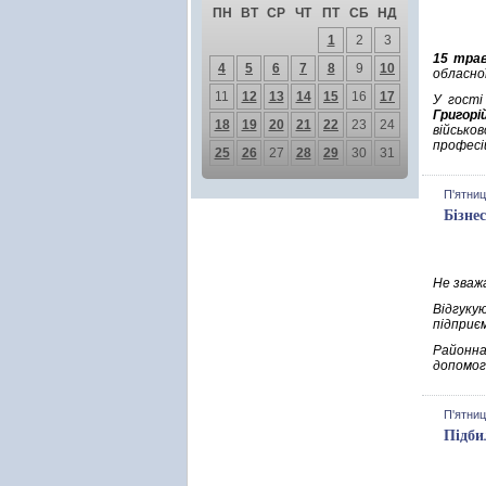
ПН
ВТ
СР
ЧТ
ПТ
СБ
НД
1
2
3
15 тра
4
5
6
7
8
9
10
обласно
11
12
13
14
15
16
17
У гості
Григорі
18
19
20
21
22
23
24
військо
професі
25
26
27
28
29
30
31
П'ятниц
Бізне
Не зважа
Відгуку
підприє
Районна
допомог
П'ятниц
Підби