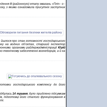
дення ІІІ (районного) етапу змагань «Пліч - о -
 року, з якими ознайомила присутніх заступник
ому йшлося про стан готовності господарського
нку на водних об’єктах, старший інспектор
оронними органами райдержадміністрації
Юрій
о-технічному забезпеченні вогнеборців, а й на
дготовки господарського комплексу до його
відбулась
14 травня
, було приділено підсумкам
в, підготовці його сталого функціонування в
ті.