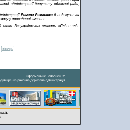
авної адміністрації депутату обласної ради,
дміністрації
Романа Романюка
й подякував за
могу у проведенні змагань.
) етап Всеукраїнських змагань «Пліч-о-пліч.
Кінець
Інформаційне наповнення:
димирська районна державна адміністрація
рації.
a