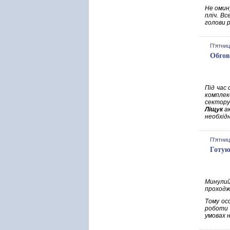
Не омину
пліч. В
голови 
П'ятниц
Обгов
Під час 
комплек
сектору
Ліщук
ак
необхід
П'ятниц
Готую
Минулий
проходж
Тому осо
роботи 
умовах 