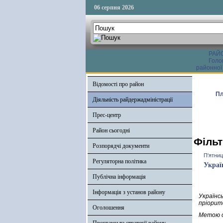
06 серпня 2026
РАЙ
Голо
районної
Відомості про район
Пл
Діяльність райдержадміністрації
Прес-центр
Район сьогодні
Фільт
Розпорядчі документи
П'ятниц
Регуляторна політика
Украї
Публічна інформація
Інформація з установ району
Українс
пріорит
Оголошення
Метою о