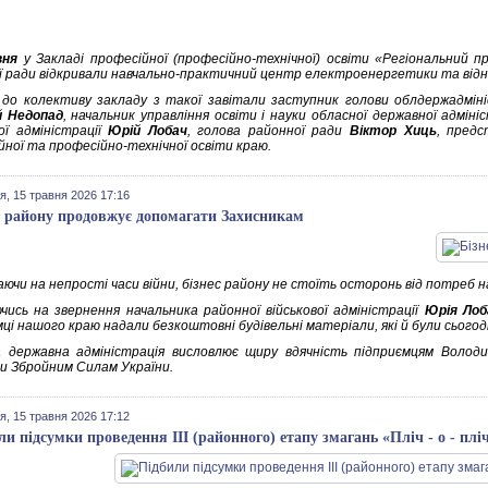
вня
у Закладі професійної (професійно-технічної) освіти «Регіональний 
ї ради відкривали навчально-практичний центр електроенергетики та від
 до колективу закладу з такої завітали заступник голови облдержадмін
й Недопад
, начальник управління освіти і науки обласної державної адміні
вої адміністрації
Юрій Лобач
, голова районної ради
Віктор Хиць
, предс
йної та професійно-технічної освіти краю.
я, 15 травня 2026 17:16
с району продовжує допомагати Захисникам
ючи на непрості часи війни, бізнес району не стоїть осторонь від потреб н
ючись на звернення начальника районної військової адміністрації
Юрія Лоб
мці нашого краю надали безкоштовні будівельні матеріали, які й були сього
 державна адміністрація висловлює щиру вдячність підприємцям Володи
и Збройним Силам України.
я, 15 травня 2026 17:12
ли підсумки проведення ІІІ (районного) етапу змагань «Пліч - о - пліч