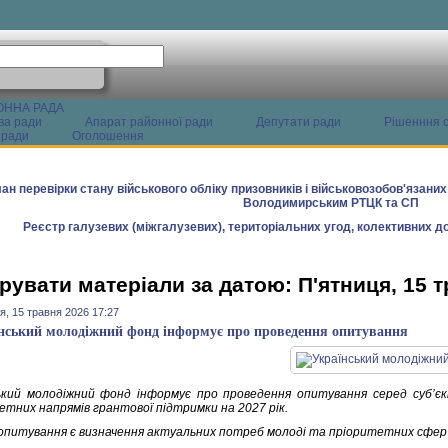
ОННА РАДА
ва ради
Апарат районної ради
Депутати ради
Рішенння с
 ради
Оголошення
ан перевірки стану військового обліку призовників і військовозобов'язани
Володимирським РТЦК та СП
Реєстр галузевих (міжгалузевих), територіальних угод, колективних до
рувати матеріали за датою: П'ятниця, 15 
я, 15 травня 2026 17:27
нський молодіжний фонд інформує про проведення опитування
ький молодіжний фонд інформує про проведення опитування серед суб’є
етних напрямів грантової підтримки на 2027 рік.
питування є визначення актуальних потреб молоді та пріоритетних сфер 