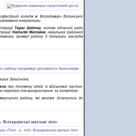
професійний коледж м. Володимир» Волинської
новлюваної енергетики.
істрації
Тарас Шкітер
, голова обласної ради
страції
Наталія Матвіюк
, начальник районної
тавники громад району й очільники закладів
аших Захисників.
ача
про допомогу одній із військових частин,
дні передані для використання за потребою.
мирського району, які вкотре долучились до
. Всеукраїнські шкільні ліги»