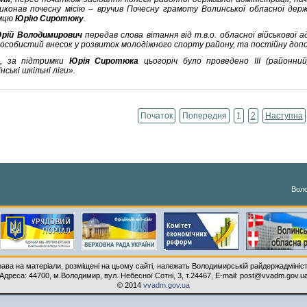
конав почесну місію – вручив Почесну грамоту Волинської обласної держ
ємцю
Юрію Сиротюку
.
рій Володимирович
передав слова вітання від т.в.о. обласної військової а
 особистий внесок у розвиток молодіжного спорту району, та постійну допо
а, за підтримки
Юрія Сиротюка
цьогоріч було проведено ІІІ (районний
нські шкільні ліги».
Початок
Попередня
1
2
Наступна
Сторінка 1 із 2
Воло
рава на матеріали, розміщені на цьому сайті, належать Володимирській райдержадмініст
Адреса: 44700, м.Володимир, вул. Небесної Сотні, 3, т.24467, E-mail: post@vvadm.gov.u
© 2014
vvadm.gov.ua