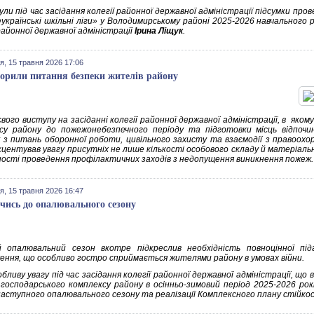
ли під час засідання колегії районної державної адміністрації підсумки прове
сеукраїнські шкільні ліги» у Володимирському районі 2025-2026 навчального
районної державної адміністрації
Ірина Ліщук
.
я, 15 травня 2026 17:06
орили питання безпеки жителів району
свого виступу на засіданні колегії районної державної адміністрації, в як
су району до пожежонебезпечного періоду та підготовки місць відпочи
 з питань оборонної роботи, цивільного захисту та взаємодії з правоох
центував увагу присутніх не лише кількості особового складу й матеріальн
ності проведення профілактичних заходів з недопущення виникнення пожеж.
я, 15 травня 2026 16:47
чись до опалювального сезону
 опалювальний сезон вкотре підкреслив необхідність повноцінної пі
ення, що особливо гостро сприймається жителями району в умовах війни.
бливу увагу під час засідання колегії районної державної адміністрації, що 
господарського комплексу району в осінньо-зимовий період 2025-2026 рокі
наступного опалювального сезону та реалізації Комплексного плану стійкос