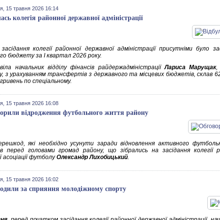
я, 15 травня 2026 16:14
лась колегія районної державної адміністрації
 засідання колегії районної державної адміністрації присутніми було з
го бюджету за І квартал 2026 року.
віла начальник відділу фінансів райдержадміністрації
Лариса Марущак
,
, з урахуванням трансфертів з державного та місцевих бюджетів, склав 62
 гривень по спеціальному.
я, 15 травня 2026 16:08
орили відродження футбольного життя району
решкод, які необхідно усунути заради відновлення активного футболь
в перед головами громад району, що зібрались на засідання колегії р
ї асоціації футболу
Олександр Лихобицький
.
я, 15 травня 2026 16:02
одили за сприяння молодіжному спорту
вня
, перед початком засідання колегії районної державної адміністрації, на