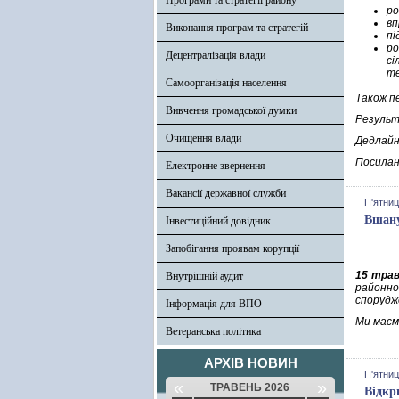
Програми та стратегії району
ро
вп
Виконання програм та стратегій
пі
ро
Децентралізація влади
сі
те
Самоорганізація населення
Також п
Вивчення громадської думки
Результ
Очищення влади
Дедлайн
Посилан
Електронне звернення
Вакансії державної служби
П'ятниц
Вшану
Інвестиційний довідник
Запобігання проявам корупції
15 тра
Внутрішній аудит
районн
спорудж
Інформація для ВПО
Ми маєм
Ветеранська політика
АРХІВ НОВИН
П'ятниц
«
»
ТРАВЕНЬ 2026
Відкр