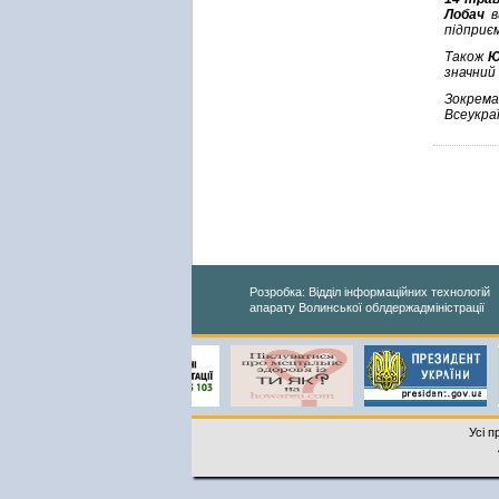
Лобач
ви
підпри
Також
Ю
значний
Зокрем
Всеукраї
Розробка: Відділ інформаційних технологій
апарату Волинської облдержадміністрації
Усі п