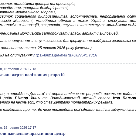
звиток молодіжних центрів та просторів,
ровадження принципів безбар’єрності,
дтримка ментального здоров’я,
звиток соціального підприємництва, волонтерства, неформальної освіт
льській місцевості, молодіжних обмінів в межах України, стажувань мо
хнологічних інновацій, стартапів, штучного інтелекту та молодіжних меді
ередбачена можливість запропонувати власні варіанти відповідей.
ати опитування стануть основою для формування майбутніх грантових кон
 заповнення анкети: 25 травня 2026 року (включно).
ня на опитування:
https://forms.gle/ey8RqXQ8rySkCYJcA
я, 15 травня 2026 17:18
вали жертв політичних репресій
вня
, в переддень Дня пам'яті жертв політичних репресій, начальник районно
ої ради
Віктор Хиць
та Володимирський міський голова
Ігор Пальон
еного на честь всіх, хто став жертвою тоталітарних режимів.
о пам'ятати про те, до чого призводить роз’єднання нації та відчуженість 
я, 15 травня 2026 17:17
или навчально-практичний центр