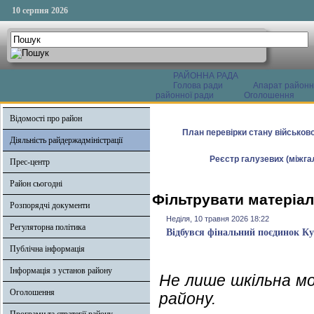
10 серпня 2026
РАЙОННА РАДА
Голова ради
Апарат районн
районної ради
Оголошення
Відомості про район
План перевірки стану військово
Діяльність райдержадміністрації
Реєстр галузевих (міжгал
Прес-центр
Район сьогодні
Фільтрувати матеріал
Розпорядчі документи
Неділя, 10 травня 2026 18:22
Регуляторна політика
Відбувся фінальний поєдинок К
Публічна інформація
Інформація з установ району
Не лише шкільна м
Оголошення
району.