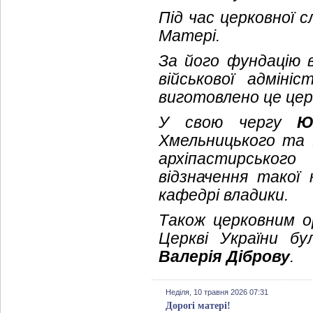
Під час церковної с
Матері.
За його фундацію 
військової адмініс
виготовлено це цер
У свою чергу
Ю
Хмельницького та 
архіпастирського
відзначення такої 
кафедрі владики.
Також церковним о
Церкві України б
Валерія Діброву
.
Неділя, 10 травня 2026 07:31
Дорогі матері!