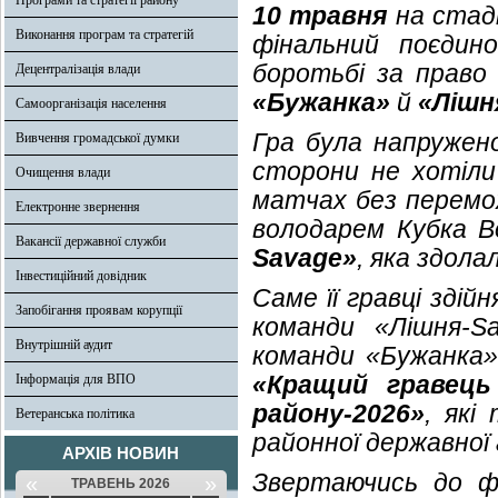
Програми та стратегії району
10 травня
на стаді
Виконання програм та стратегій
фінальний поєдин
боротьбі за право
Децентралізація влади
«Бужанка»
й
«Лішн
Самоорганізація населення
Гра була напружено
Вивчення громадської думки
сторони не хотіли
Очищення влади
матчах без перемо
Електронне звернення
володарем Кубка 
Вакансії державної служби
Savage»
, яка здола
Інвестиційний довідник
Саме її гравці зді
Запобігання проявам корупції
команди «Лішня-
Внутрішній аудит
команди «Бужанка
«Кращий гравець
Інформація для ВПО
району-2026»
, які
Ветеранська політика
районної державної 
АРХІВ НОВИН
Звертаючись до фі
«
»
ТРАВЕНЬ 2026