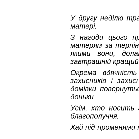
У другу неділю тр
матері.
З нагоди цього п
матерям за терпінн
якими вони, дола
завтрашній кращий д
Окрема вдячність
захисників і захи
домівки повернуть
доньки.
Усім, хто носить 
благополуччя.
Хай під променями 