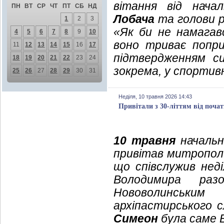
вітання від начал
ПН
ВТ
СР
ЧТ
ПТ
СБ
НД
Лобача
та голови р
1
2
3
«Як би не намага
4
5
6
7
8
9
10
воно триває попр
11
12
13
14
15
16
17
підтвердженням си
18
19
20
21
22
23
24
зокрема, у спортивн
25
26
27
28
29
30
31
Неділя, 10 травня 2026 14:43
Привітали з 30-літтям від поча
10 травня
начальни
привітав митропол
що співслужив нед
Володимира раз
Нововолинськи
архіпастирського с
Симеон
була саме 