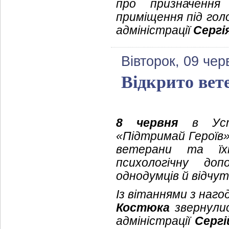
про призначення
приміщення під гол
адміністрації
Сергі
Вівторок, 09 чер
Відкрито вет
8 червня
в Устил
«Підтримай Героїв»
ветерани та їх
психологічну до
однодумців й відчу
Із вітаннями з нагод
Костюка
звернулис
адміністрації
Серг