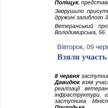
Поліщук
, представ
Зворушило присутн
дружині загиблого 
Ветеранський про
Володимирська, 56.
Вівторок, 09 чер
Взяли участь
8 червня
заступник
Давидюк
взяв учас
реалізації ветера
інфраструктури, щ
заступника Міні
Приходька
.