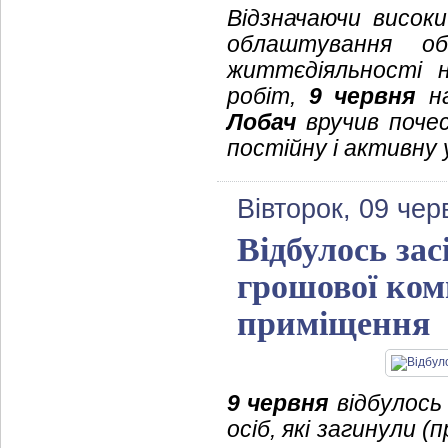
Відзначаючи висок
облаштування об
життєдіяльності н
робіт,
9 червня
на
Лобач
вручив поче
постійну і активну 
Вівторок, 09 чер
Відбулось зас
грошової ком
приміщення
9 червня
відбулось 
осіб, які загинули (