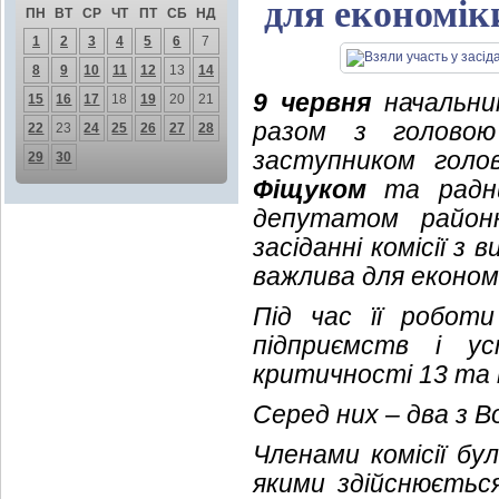
для економік
ПН
ВТ
СР
ЧТ
ПТ
СБ
НД
1
2
3
4
5
6
7
8
9
10
11
12
13
14
9 червня
начальник
15
16
17
18
19
20
21
разом з голово
22
23
24
25
26
27
28
заступником голов
29
30
Фіщуком
та радник
депутатом район
засіданні комісії з
важлива для економ
Під час її роботи
підприємств і у
критичності 13 та 
Серед них – два з 
Членами комісії бу
якими здійснюється