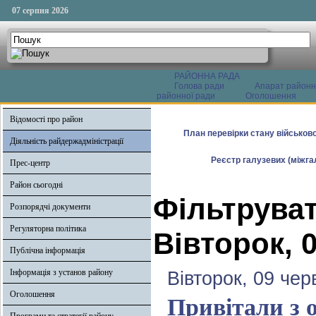
07 серпня 2026
РАЙОННА РАДА
Голова ради
Апарат районн
районної ради
Оголошення
Відомості про район
План перевірки стану військово
Діяльність райдержадміністрації
Реєстр галузевих (міжгал
Прес-центр
Район сьогодні
Фільтруват
Розпорядчі документи
Регуляторна політика
Вівторок, 
Публічна інформація
Інформація з установ району
Вівторок, 09 чер
Оголошення
Привітали з 