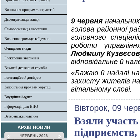
Програми та стратегії району
Виконання програм та стратегій
9 червня
начальник 
Децентралізація влади
голова районної р
Самоорганізація населення
головного спеціал
Вивчення громадської думки
роботи управлінн
Очищення влади
Людмилу Кузвєсов
Електронне звернення
відповідальне й нал
Вакансії державної служби
«Бажаю й надалі на
Інвестиційний довідник
захисту жителів на
Запобігання проявам корупції
вітальному слові.
Внутрішній аудит
Вівторок, 09 чер
Інформація для ВПО
Ветеранська політика
Взяли участь 
АРХІВ НОВИН
підприємств,
«
»
ЧЕРВЕНЬ 2026