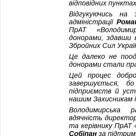
відповідних пунктах
Відгукуючись на з
адміністрації
Рома
ПрАТ «Володими
донорами, здавши 
Збройних Сил Украї
Це далеко не поо
донорами стали прац
Цей процес добро
завершується, б
підприємств й ус
нашим Захисникам і
Володимирська р
вдячність директо
та керівнику ПрАТ
Собіпан
за підтримк