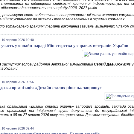
, спрямованих на підвищення стійкості критичної інфраструктури та 
 підготовки до опалювального періоду 2026–2027 років.
, розглянуто стан забезпечення генераторами об'єктів житлово-комуна
аційних установок на об'єктах теплозабезпечення в окремих громадах.
уло встановлено граничні терміни виконання завдань, визначених Планом сті
 10 червня 2026 10:40
 участь у онлайн-нараді Міністерства у справах ветеранів України
я
заступник голови районної державної адміністрації
Сергій Давидюк
взяв у
ів України.
 10 червня 2026 09:56
дська організація «Дизайн сталих рішень» запрошує
ька організація «Дизайн сталих рішень» запрошує громади, заклади осві
ькі організації та ініціативні групи долучитися до всеукраїнської і
тиме з 05 по 27 червня 2026 року та присвячена Дню компостування біовідхо
 10 червня 2026 09:44