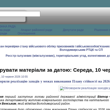
ОННА РАДА
ва ради
Апарат районної ради
Депутати ради
Рішенння с
 ради
Оголошення
ан перевірки стану військового обліку призовників і військовозобов'язани
Володимирським РТЦК та СП
Реєстр галузевих (міжгалузевих), територіальних угод, колективних до
рувати матеріали за датою: Середа, 10 че
 10 червня 2026 10:55
орили реалізацію заходів у межах виконання Плану стійкості на 2026
ня
перший заступник голови районної державної адміністрації
Віктор 
ика департаменту житлово-комунального господарства та капітального бу
м Венським
, який відвідав Володимирський район.
 спілкування було обговорено стан виконання Плану стійкості на 2026 рік