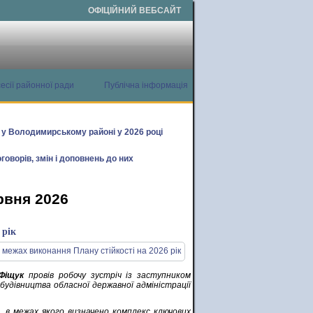
ОФІЦІЙНИЙ ВЕБСАЙТ
есії районної ради
Публічна інформація
х у Володимирському районі у 2026 році
говорів, змін і доповнень до них
рвня 2026
 рік
Фіщук
провів робочу зустріч із заступником
дівництва обласної державної адміністрації
, в межах якого визначено комплекс ключових