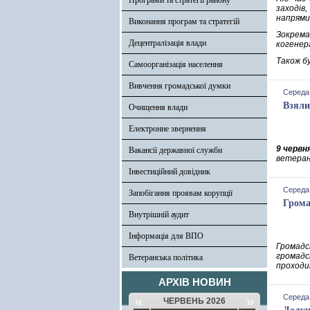
Програми та стратегії району
заходів
напрями
Виконання програм та стратегій
Зокрема
Децентралізація влади
когенер
Також б
Самоорганізація населення
Вивчення громадської думки
Середа,
Взяли
Очищення влади
Електронне звернення
9 червн
Вакансії державної служби
ветеран
Інвестиційний довідник
Середа,
Запобігання проявам корупції
Грома
Внутрішній аудит
Інформація для ВПО
Громадс
громадс
Ветеранська політика
проходи
АРХІВ НОВИН
Середа,
«
»
ЧЕРВЕНЬ 2026