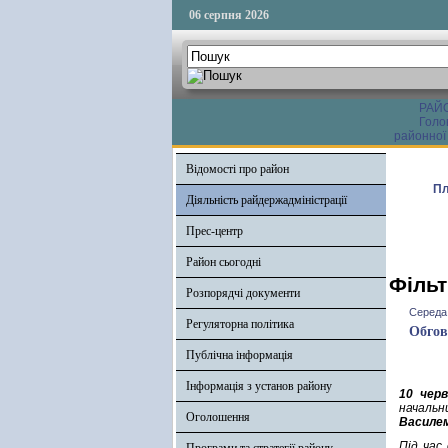
06 серпня 2026
РАЙ
Голо
районної
Відомості про район
Пл
Діяльність райдержадміністрації
Прес-центр
Район сьогодні
Фільт
Розпорядчі документи
Середа,
Регуляторна політика
Обгов
Публічна інформація
Інформація з установ району
10 черв
начальн
Оголошення
Василе
Під час