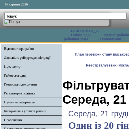
07 серпня 2026
РАЙОННА РАДА
Голова ради
Апарат районн
районної ради
Оголошення
Відомості про район
План перевірки стану військово
Діяльність райдержадміністрації
Реєстр галузевих (міжгал
Прес-центр
Район сьогодні
Фільтруват
Розпорядчі документи
Регуляторна політика
Середа, 21
Публічна інформація
Інформація з установ району
Середа, 21 груд
Оголошення
Один із 20 гі