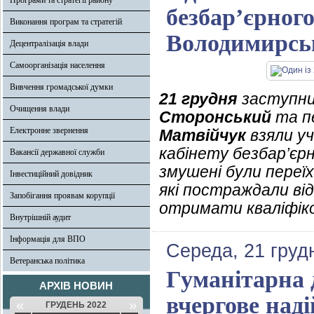
Програми та стратегії району
безбар’єрного
Виконання програм та стратегій
Володимирс
Децентралізація влади
Самоорганізація населення
Вивчення громадської думки
21 грудня
заступни
Очищення влади
Сторонський
та п
Електронне звернення
Матвійчук
взяли уч
кабінету безбар’єрн
Вакансії державної служби
змушені були переїха
Інвестиційний довідник
які постраждали ві
Запобігання проявам корупції
отримати кваліфіко
Внутрішній аудит
Інформація для ВПО
Середа, 21 груд
Ветеранська політика
Гуманітарна 
АРХІВ НОВИН
вчергове над
«
»
ГРУДЕНЬ 2022