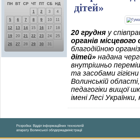
ПН
ВТ
СР
ЧТ
ПТ
СБ
НД
дітей»
1
2
3
4
5
6
7
8
9
10
11
12
13
14
15
16
17
18
20 грудня
у співпра
19
20
21
22
23
24
25
органів місцевого
26
27
28
29
30
31
благодійною органі
дітей»
надана черг
внутрішньо переміщ
та засобами гігієн
Волинській області
педагогіки вищої ш
імені Лесі Українки
Розробка: Відділ інформаційних технологій
апарату Волинської облдержадміністрації