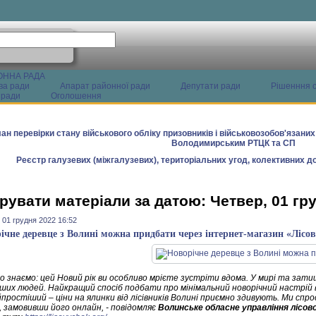
ОННА РАДА
ва ради
Апарат районної ради
Депутати ради
Рішенння с
 ради
Оголошення
ан перевірки стану військового обліку призовників і військовозобов'язани
Володимирським РТЦК та СП
Реєстр галузевих (міжгалузевих), територіальних угод, колективних до
рувати матеріали за датою: Четвер, 01 гр
 01 грудня 2022 16:52
ічне деревце з Волині можна придбати через інтернет-магазин «Лісо
о знаємо: цей Новий рік ви особливо мрієте зустріти вдома. У мирі та зати
іших людей. Найкращий спосіб подбати про мінімальний новорічний настрій в
простіший – ціни на ялинки від лісівників Волині приємно здивують. Ми спр
, замовивши його онлайн, - повідомляє
Волинське обласне управління лісов