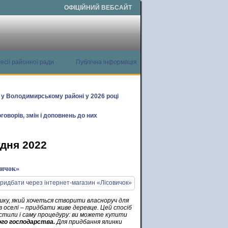
ОФІЦІЙНИЙ ВЕБСАЙТ
есії районної ради
Публічна інформація
х у Володимирському районі у 2026 році
говорів, змін і доповнень до них
удня 2022
вичок»
шку, який хочеться створити власноруч для
 оселі – придбати живе деревце. Цей спосіб
остили і саму процедуру: ви можете купити
ого господарства.
Для придбання ялинки