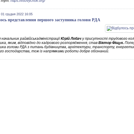
 тут:
https://lisovychok.org/
 01 грудня 2022 16:05
лось представлення першого заступника голови РДА
я
начальник райвійськадміністрації
Юрій Лобач
у присутності трудового ко
ика, яким, відповідно до кадрового розпорядження, став
Віктор Фіщук.
Попе
ика голови РДА з питань будівництва, архітектури, транспорту, енергетик
го господарства, тож із напрямками роботи добре обізнаний.