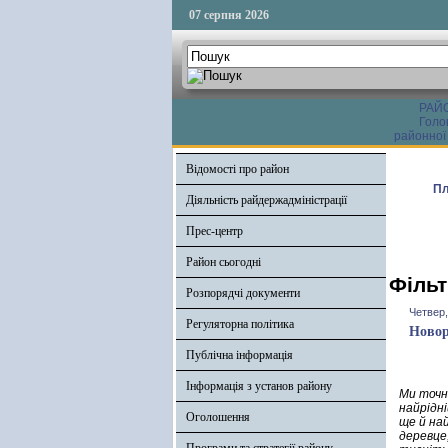
07 серпня 2026
РАЙ
Голо
районної
Відомості про район
Пл
Діяльність райдержадміністрації
Прес-центр
Район сьогодні
Фільт
Розпорядчі документи
Четвер,
Регуляторна політика
Новор
Публічна інформація
Інформація з установ району
Ми точн
найрідн
Оголошення
ще й най
деревце