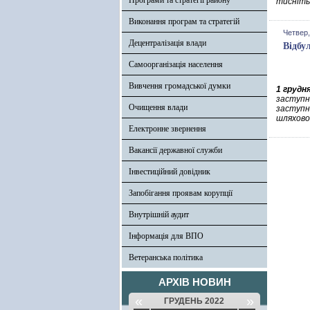
Програми та стратегії району
тисніть
Виконання програм та стратегій
Четвер,
Децентралізація влади
Відбу
Самоорганізація населення
Вивчення громадської думки
1 грудн
заступн
Очищення влади
заступн
шляхово
Електронне звернення
Вакансії державної служби
Інвестиційний довідник
Запобігання проявам корупції
Внутрішній аудит
Інформація для ВПО
Ветеранська політика
АРХІВ НОВИН
«
»
ГРУДЕНЬ 2022