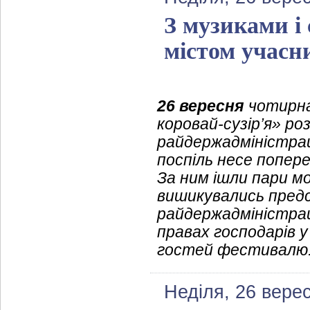
З музиками і
містом учас
26 вересня
чотирна
коровай-сузір’я» роз
райдержадміністраці
поспіль несе попер
За ним ішли пари мо
вишикувались предс
райдержадміністрац
правах господарів у
гостей фестивалю
Неділя, 26 вере