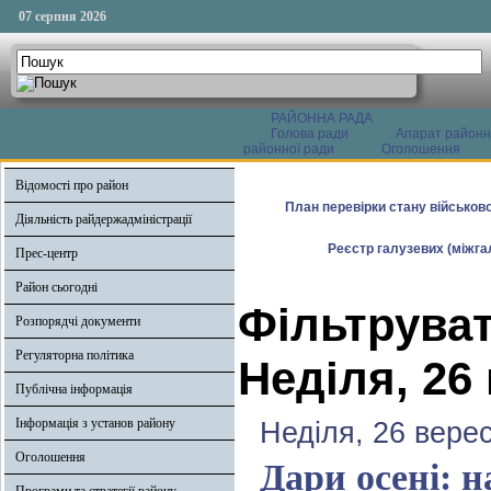
07 серпня 2026
РАЙОННА РАДА
Голова ради
Апарат районн
районної ради
Оголошення
Відомості про район
План перевірки стану військово
Діяльність райдержадміністрації
Реєстр галузевих (міжгал
Прес-центр
Район сьогодні
Фільтруват
Розпорядчі документи
Регуляторна політика
Неділя, 26
Публічна інформація
Інформація з установ району
Неділя, 26 вере
Оголошення
Дари осені: н