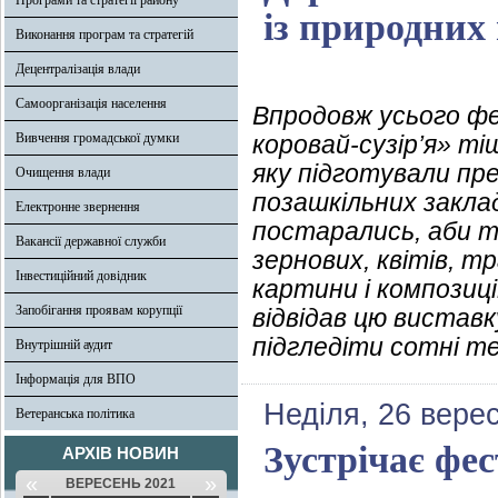
Програми та стратегії району
із природних 
Виконання програм та стратегій
Децентралізація влади
Самоорганізація населення
Впродовж усього фе
Вивчення громадської думки
коровай-сузір’я» ті
яку підготували пр
Очищення влади
позашкільних заклад
Електронне звернення
постарались, аби тв
Вакансії державної служби
зернових, квітів, т
Інвестиційний довідник
картини і композиції
Запобігання проявам корупції
відвідав цю вистав
підгледіти сотні те
Внутрішній аудит
Інформація для ВПО
Неділя, 26 вере
Ветеранська політика
Зустрічає фе
АРХІВ НОВИН
«
»
ВЕРЕСЕНЬ 2021