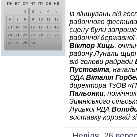
ПН
ВТ
СР
ЧТ
ПТ
СБ
НД
1
2
3
4
5
Із віншувань від го
6
7
8
9
10
11
12
районного фестивал
13
14
15
16
17
18
19
сцену були запроше
20
21
22
23
24
25
26
районної державної 
27
28
29
30
Віктор Хиць
, очіл
району.Лунали щирі
від голови райради
Пустовіта
, начал
ОДА
Віталія Горбе
директора ТзОВ «П
Пальонки
, помічни
Зимніського сільськ
Луцької РДА
Володи
виставку коровай зі
Неділя, 26 вере