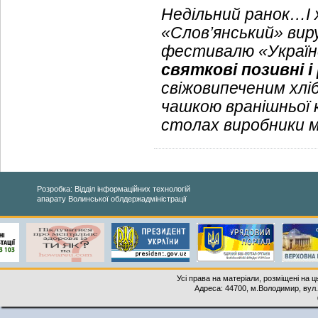
Недільний ранок…І 
«Слов’янський» вир
фестивалю «Українс
святкові позивні 
свіжовипеченим хліб
чашкою вранішньої 
столах виробники 
Розробка: Відділ інформаційних технологій
апарату Волинської облдержадміністрації
Усі права на матеріали, розміщені на 
Адреса: 44700, м.Володимир, вул. 