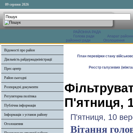
09 серпня 2026
РАЙОННА РАДА
Голова ради
Апарат районн
районної ради
Оголошення
Відомості про район
План перевірки стану військово
Діяльність райдержадміністрації
Реєстр галузевих (міжгал
Прес-центр
Район сьогодні
Фільтруват
Розпорядчі документи
Регуляторна політика
П'ятниця, 
Публічна інформація
Інформація з установ району
П'ятниця, 10 ве
Оголошення
Вітання голо