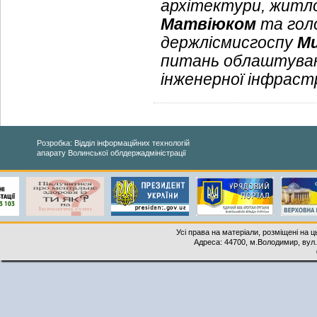
архітектури, житл
Матвіюком
та гол
держлісмисгоспу
Ми
питань облаштуван
інженерної інфрастр
Розробка: Відділ інформаційних технологій
апарату Волинської облдержадміністрації
Усі права на матеріали, розміщені на 
Адреса: 44700, м.Володимир, вул. 