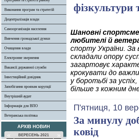
Програми та стратегії району
фізкультури 
Виконання програм та стратегій
Децентралізація влади
Самоорганізація населення
Шановні спортсме
Вивчення громадської думки
любителі й ветер
спорту України. За 
Очищення влади
складали опору сусп
Електронне звернення
загартовує характе
Вакансії державної служби
крокувати до важли
Інвестиційний довідник
у боротьбі за успі
Запобігання проявам корупції
більше з кожним дн
Внутрішній аудит
П'ятниця, 10 ве
Інформація для ВПО
Ветеранська політика
За минулу до
АРХІВ НОВИН
ковід
«
»
ВЕРЕСЕНЬ 2021