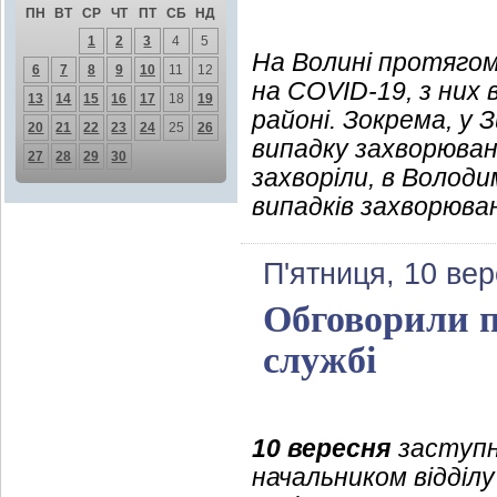
ПН
ВТ
СР
ЧТ
ПТ
СБ
НД
1
2
3
4
5
На Волині протягом
6
7
8
9
10
11
12
на COVID-19, з них
13
14
15
16
17
18
19
районі. Зокрема, у 
20
21
22
23
24
25
26
випадку захворюван
27
28
29
30
захворіли, в Волод
випадків захворюва
П'ятниця, 10 ве
Обговорили п
службі
10 вересня
заступн
начальником відділ