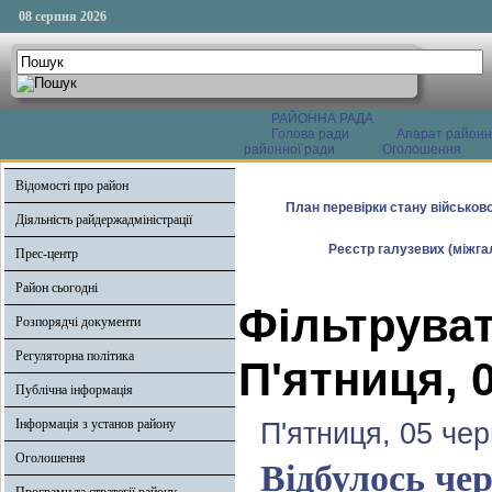
08 серпня 2026
РАЙОННА РАДА
Голова ради
Апарат районн
районної ради
Оголошення
Відомості про район
План перевірки стану військово
Діяльність райдержадміністрації
Реєстр галузевих (міжгал
Прес-центр
Район сьогодні
Фільтруват
Розпорядчі документи
Регуляторна політика
П'ятниця, 
Публічна інформація
Інформація з установ району
П'ятниця, 05 че
Оголошення
Відбулось чер