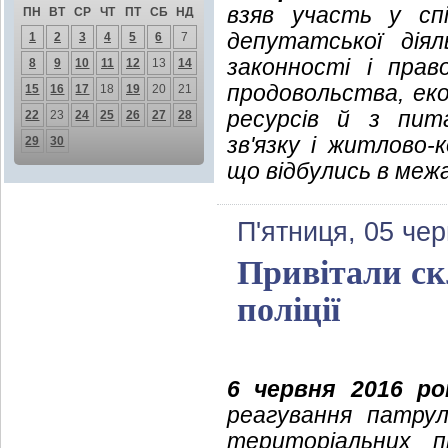
взяв участь у спі
ПН
ВТ
СР
ЧТ
ПТ
СБ
НД
депутатської дія
1
2
3
4
5
6
7
законності і прав
8
9
10
11
12
13
14
продовольства, еко
15
16
17
18
19
20
21
ресурсів й з пит
22
23
24
25
26
27
28
зв'язку і житлово
29
30
що відбулись в межа
П'ятниця, 05 че
Привітали ск
поліції
6 червня 2016 ро
реагування патрул
територіальних пі