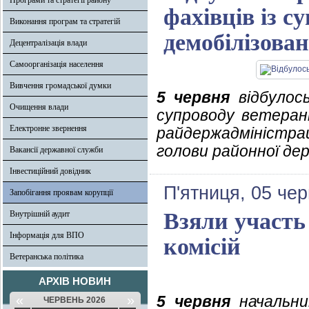
Програми та стратегії району
фахівців із с
Виконання програм та стратегій
демобілізова
Децентралізація влади
Самоорганізація населення
Вивчення громадської думки
5 червня
відбулось
Очищення влади
супроводу ветерані
Електронне звернення
райдержадміністра
голови районної дер
Вакансії державної служби
Інвестиційний довідник
П'ятниця, 05 че
Запобігання проявам корупції
Взяли участь 
Внутрішній аудит
Інформація для ВПО
комісій
Ветеранська політика
АРХІВ НОВИН
«
»
5 червня
начальник
ЧЕРВЕНЬ 2026