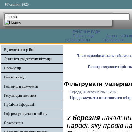
07 серпня 2026
РАЙОННА РАДА
Голова ради
Апарат районн
районної ради
Оголошення
Відомості про район
План перевірки стану військово
Діяльність райдержадміністрації
Реєстр галузевих (міжгал
Прес-центр
Район сьогодні
Фільтрувати матеріал
Розпорядчі документи
Середа, 08 березня 2023 12:35
Регуляторна політика
Продовжувати посилювати оборо
Публічна інформація
Інформація з установ району
7 березня
начальни
Оголошення
нараді, яку провів н