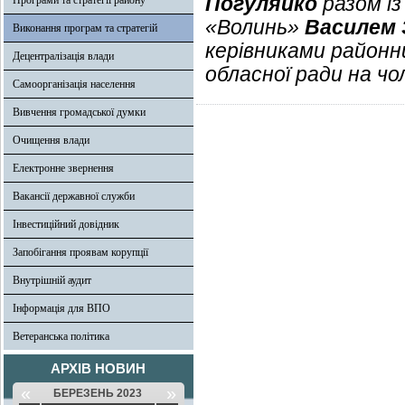
Погуляйко
разом із
Програми та стратегії району
«Волинь»
Василем 
Виконання програм та стратегій
керівниками районн
Децентралізація влади
обласної ради на чол
Самоорганізація населення
Вивчення громадської думки
Очищення влади
Електронне звернення
Вакансії державної служби
Інвестиційний довідник
Запобігання проявам корупції
Внутрішній аудит
Інформація для ВПО
Ветеранська політика
АРХІВ НОВИН
«
»
БЕРЕЗЕНЬ 2023