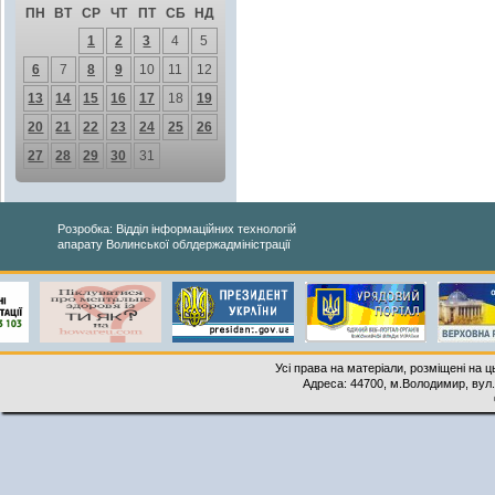
ПН
ВТ
СР
ЧТ
ПТ
СБ
НД
1
2
3
4
5
6
7
8
9
10
11
12
13
14
15
16
17
18
19
20
21
22
23
24
25
26
27
28
29
30
31
Розробка: Відділ інформаційних технологій
апарату Волинської облдержадміністрації
Усі права на матеріали, розміщені на 
Адреса: 44700, м.Володимир, вул. 