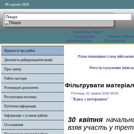
08 серпня 2026
РАЙОННА РАДА
Голова ради
Апарат районн
районної ради
Оголошення
Відомості про район
План перевірки стану військово
Діяльність райдержадміністрації
Реєстр галузевих (міжгал
Прес-центр
Район сьогодні
Фільтрувати матеріал
Розпорядчі документи
П'ятниця, 01 травня 2026 09:59
Регуляторна політика
"Кава з ветераном"
Публічна інформація
Інформація з установ району
30 квітня
начальни
Оголошення
взяв участь у трет