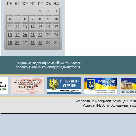
ПН
ВТ
СР
ЧТ
ПТ
СБ
НД
1
2
3
4
5
6
7
8
9
10
11
12
13
14
15
16
17
18
19
20
21
22
23
24
25
26
27
28
29
30
31
Розробка: Відділ інформаційних технологій
апарату Волинської облдержадміністрації
Усі права на матеріали, розміщені на 
Адреса: 44700, м.Володимир, вул. 