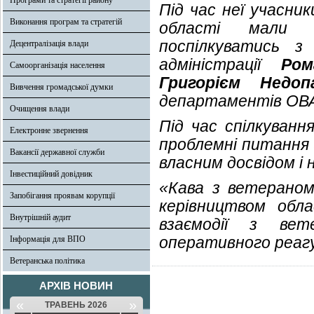
Програми та стратегії району
Під час неї учасни
Виконання програм та стратегій
області мали 
поспілкуватись 
Децентралізація влади
адміністрації
Ро
Самоорганізація населення
Григорієм Недоп
Вивчення громадської думки
департаментів ОВА
Очищення влади
Під час спілкуванн
Електронне звернення
проблемні питання 
Вакансії державної служби
власним досвідом і
Інвестиційний довідник
«Кава з ветераном» 
Запобігання проявам корупції
керівництвом обла
Внутрішній аудит
взаємодії з ве
оперативного реагу
Інформація для ВПО
Ветеранська політика
АРХІВ НОВИН
«
»
ТРАВЕНЬ 2026