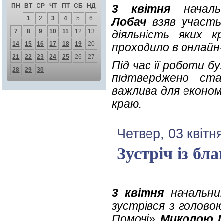
ПН
ВТ
СР
ЧТ
ПТ
СБ
НД
3 квітня
начальн
1
2
3
4
5
6
Лобач
взяв участь 
7
8
9
10
11
12
13
діяльність яких 
14
15
16
17
18
19
20
проходило в онлайн
21
22
23
24
25
26
27
Під час її роботи 
28
29
30
підтверджено ста
важлива для економ
краю.
Четвер, 03 квітн
Зустріч із бл
3 квітня
начальник
зустрівся з голово
Помочі»
Миколою 