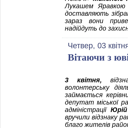
Лукашем Яравкою 
доставляють зібран
зараз вони приве
надійдуть до захисн
Четвер, 03 квітн
Вітаючи з юв
3 квітня,
відз
волонтерську дія
займається керівн
депутат міської р
адміністрації
Юрій
вручили відзнаку р
благо жителів райо