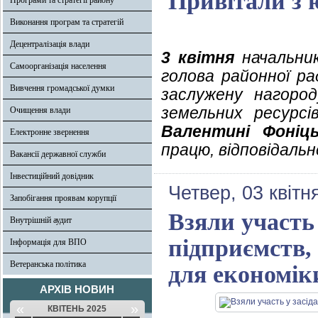
Привітали з 
Програми та стратегії району
Виконання програм та стратегій
Децентралізація влади
3 квітня
начальник
Самоорганізація населення
голова районної р
Вивчення громадської думки
заслужену нагород
земельних ресурсів
Очищення влади
Валентині Фоніць
Електронне звернення
працю, відповідальн
Вакансії державної служби
Інвестиційний довідник
Четвер, 03 квітн
Запобігання проявам корупції
Взяли участь 
Внутрішній аудит
підприємств,
Інформація для ВПО
Ветеранська політика
для економік
АРХІВ НОВИН
«
»
КВІТЕНЬ 2025