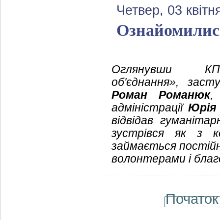
Четвер, 03 квітн
Ознайомились
Оглянувши КП «
об'єднання», заст
Роман Романюк
,
адміністрації
Юрія
відвідав гуманітар
зустрівся як з 
займається постійн
волонтерами і благ
Початок