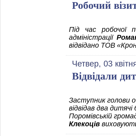
Робочий візи
Під час робочої п
адміністрації
Рома
відвідано ТОВ «Кро
Четвер, 03 квітн
Відвідали ди
Заступник голови о
відвідав два дитячі
Поромівській грома
Клекоців
виховуютьс