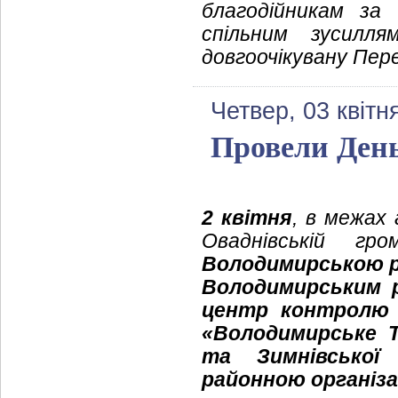
благодійникам за
спільним зусилля
довгоочікувану Пер
Четвер, 03 квітн
Провели День
2 квітня
, в межах 
Оваднівській гро
Володимирською р
Володимирським
центр контролю 
«Володимирське 
та Зимнівської
районною організа