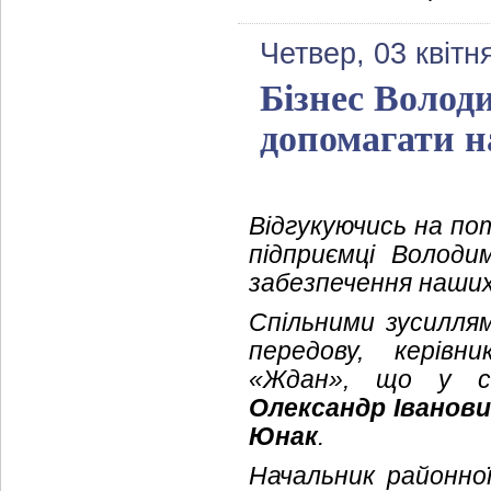
Четвер, 03 квітн
Бізнес Волод
допомагати 
Відгукуючись на по
підприємці Волод
забезпечення наших
Спільними зусилля
передову, керівн
«Ждан», що у с
Олександр Іванов
Юнак
.
Начальник районної