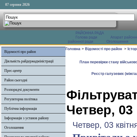
07 серпня 2026
РАЙОННА РАДА
Голова ради
Апарат районн
районної ради
Оголошення
Головна
>
Відомості про район
>
Істо
Відомості про район
Діяльність райдержадміністрації
План перевірки стану військово
Прес-центр
Реєстр галузевих (міжгал
Район сьогодні
Розпорядчі документи
Фільтруват
Регуляторна політика
Четвер, 03
Публічна інформація
Інформація з установ району
Четвер, 03 квітн
Оголошення