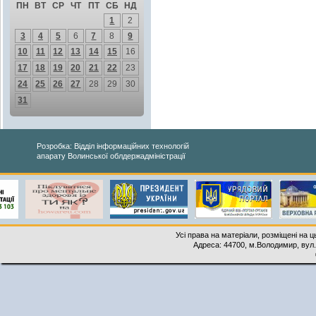
ПН
ВТ
СР
ЧТ
ПТ
СБ
НД
1
2
3
4
5
6
7
8
9
10
11
12
13
14
15
16
17
18
19
20
21
22
23
24
25
26
27
28
29
30
31
Розробка: Відділ інформаційних технологій
апарату Волинської облдержадміністрації
Усі права на матеріали, розміщені на 
Адреса: 44700, м.Володимир, вул. 