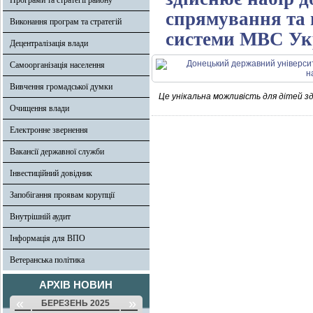
Програми та стратегії району
спрямування та 
Виконання програм та стратегій
системи МВС Ук
Децентралізація влади
Самоорганізація населення
Вивчення громадської думки
Це унікальна можливість для дітей з
Очищення влади
Електронне звернення
Вакансії державної служби
Інвестиційний довідник
Запобігання проявам корупції
Внутрішній аудит
Інформація для ВПО
Ветеранська політика
АРХІВ НОВИН
«
»
БЕРЕЗЕНЬ 2025