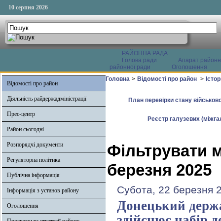
10 серпня 2026
РАЙОННА РАДА
Голова ради
Апарат районн
районної ради
Оголошення
Головна
>
Відомості про район
>
Істо
Відомості про район
Діяльність райдержадміністрації
План перевірки стану військово
Прес-центр
Реєстр галузевих (міжгал
Район сьогодні
Розпорядчі документи
Фільтрувати м
Регуляторна політика
березня 2025
Публічна інформація
Субота, 22 березня 
Інформація з установ району
Донецький держа
Оголошення
здійснює набір д