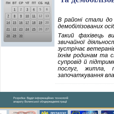
ПН
ВТ
СР
ЧТ
ПТ
СБ
НД
1
2
3
4
5
6
7
8
9
10
11
12
13
В районі стали до
14
15
16
17
18
19
20
демобілізованих осі
21
22
23
24
25
26
27
Такий фахівець в
28
29
30
звичайної діяльнос
зустрічає ветерані
їхнім родинам та с
супровід й підтрим
послуг, житла, п
започаткування вла
Розробка: Відділ інформаційних технологій
апарату Волинської облдержадміністрації