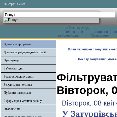
07 серпня 2026
РАЙОННА РАДА
Голова ради
Апарат районн
районної ради
Оголошення
Відомості про район
План перевірки стану військово
Діяльність райдержадміністрації
Реєстр галузевих (міжгал
Прес-центр
Район сьогодні
Фільтруват
Розпорядчі документи
Регуляторна політика
Вівторок, 0
Публічна інформація
Інформація з установ району
Вівторок, 08 кві
Оголошення
У Затурцівсь