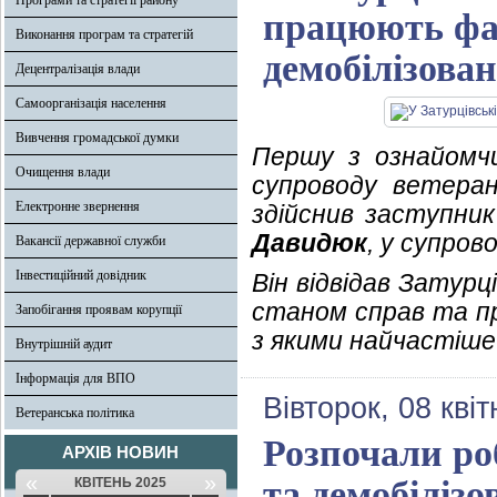
Програми та стратегії району
працюють фах
Виконання програм та стратегій
демобілізован
Децентралізація влади
Самоорганізація населення
Вивчення громадської думки
Першу з ознайомчи
Очищення влади
супроводу ветеран
Електронне звернення
здійснив заступник
Давидюк
, у супров
Вакансії державної служби
Інвестиційний довідник
Він відвідав Затурц
станом справ та пр
Запобігання проявам корупції
з якими найчастіш
Внутрішній аудит
Інформація для ВПО
Вівторок, 08 кві
Ветеранська політика
Розпочали роб
АРХІВ НОВИН
«
»
та демобілізо
КВІТЕНЬ 2025