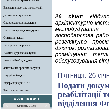
Програми та стратегії району
Виконання програм та стратегій
26 січня
відбуло
Децентралізація влади
архітектурно-міс
Самоорганізація населення
містобудування
Вивчення громадської думки
господарства район
Очищення влади
розглянуто проє
Електронне звернення
ділянок, розташован
Вакансії державної служби
розміщення тепл
обслуговування віт
Інвестиційний довідник
Запобігання проявам корупції
П'ятниця, 26 січ
Внутрішній аудит
Подати докум
Інформація для ВПО
Ветеранська політика
реабілітації 
АРХІВ НОВИН
відділення Фо
«
»
СІЧЕНЬ 2024