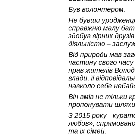
Був волонтером.
Не бувши уродженц
справжню малу бать
здобув вірних друз
діяльністю – заслу
Від природи мав за
частину свого часу
прав жителів Волод
влади, її відповіда
навколо себе небай
Він вмів не тільки 
пропонувати шляхи р
З 2015 року - кура
любов», спрямовано
та їх сімей.