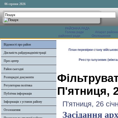
06 серпня 2026
РАЙОННА РАДА
Голова ради
Апарат районн
районної ради
Оголошення
Відомості про район
План перевірки стану військово
Діяльність райдержадміністрації
Реєстр галузевих (міжгал
Прес-центр
Район сьогодні
Фільтруват
Розпорядчі документи
Регуляторна політика
П'ятниця, 2
Публічна інформація
Інформація з установ району
П'ятниця, 26 січ
Оголошення
Засідання арх