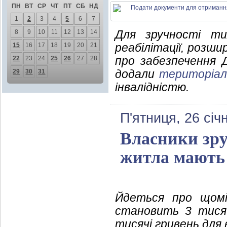
ПН
ВТ
СР
ЧТ
ПТ
СБ
НД
1
2
3
4
5
6
7
Для зручності ти
8
9
10
11
12
13
14
реабілітації, розши
15
16
17
18
19
20
21
про забезпечення 
22
23
24
25
26
27
28
додали
територіал
29
30
31
інвалідністю.
П'ятниця, 26 січ
Власники зру
житла мають
Йдеться про щомі
становить 3 тисяч
тисячі гривень для 