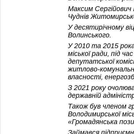
Максим Сергійович 
Чуднів Житомирсько
У десятирічному ві
Волинського.
У 2010 та 2015 рок
міської ради, під ча
депутатської комісі
житлово-комунальн
власності, енергоз
З 2021 року очолюв
державній адміністр
Також був членом г
Володимирської місь
«Громадянська пози
Займався підприємн