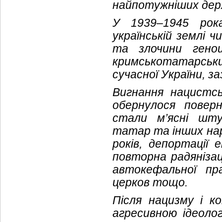
найпотужніших дер
У 1939–1945 рок
українській землі 
та злочини геноци
кримськотатарськи
сучасної України, з
Вигнання нацистсь
обернулося повер
стали м’ясні шту
татар та інших нар
років, депортації 
повторна радянізац
автокефальної пра
церков тощо.
Після нацизму і к
агресивною ідеолог