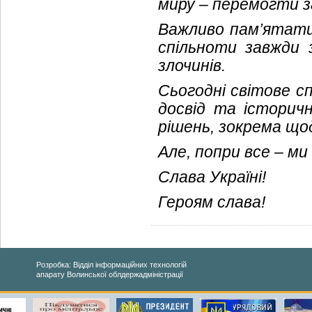
миру – перемогти з
Важливо пам’ятати,
спільноти завжди 
злочинів.
Сьогодні світове с
досвід та історич
рішень, зокрема щод
Але, попри все – м
Слава Україні!
Героям слава!
Розробка: Відділ інформаційних технологій
апарату Волинської облдержадміністрації