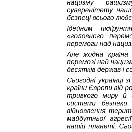
нацизму – рашизм
суверенітету нашо
безпеці всього людс
Ідейним підґрун
«головного перем
перемоги над нациз
Але жодна країна
перемозі над нациз
десятків держав і с
Сьогодні українці з
країни Європи від р
тривкого миру й с
системи безпеки.
відновлення терито
майбутньої агресі
нашій планеті. Сьо