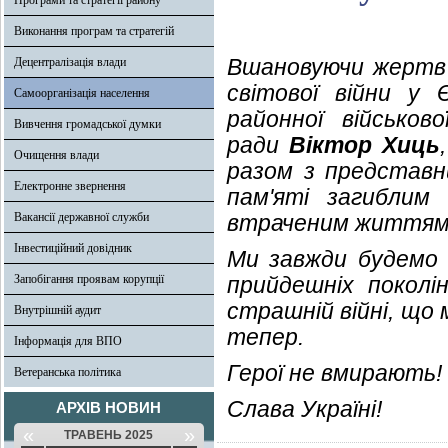
Програми та стратегії району
Виконання програм та стратегій
Вшановуючи жертв н
Децентралізація влади
світової війни у 
Самоорганізація населення
районної військов
Вивчення громадської думки
ради
Віктор Хиць
Очищення влади
разом з представн
Електронне звернення
пам'яті загиблим
Вакансії державної служби
втраченим життям,
Інвестиційний довідник
Ми завжди будемо 
Запобігання проявам корупції
прийдешніх поколі
страшній війні, що 
Внутрішній аудит
тепер.
Інформація для ВПО
Герої не вмирають!
Ветеранська політика
Слава Україні!
АРХІВ НОВИН
«
»
ТРАВЕНЬ 2025