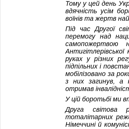
Тому у цей день Укр
вдячність усім бор
воїнів та жертв най
Під час Другої сві
перемогу над наци
самопожертвою 
Антигітлерівської 
руках у різних ре
підпільних і повста
мобілізовано за рок
з них загинув, а
отримав інвалідніс
У цій боротьбі ми в
Друга світова р
тоталітарних режим
Німеччині й комуні