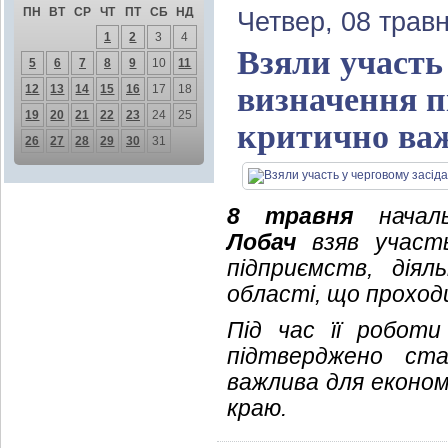
ПН
ВТ
СР
ЧТ
ПТ
СБ
НД
Четвер, 08 трав
1
2
3
4
Взяли участь 
5
6
7
8
9
10
11
визначення п
12
13
14
15
16
17
18
19
20
21
22
23
24
25
критично важ
26
27
28
29
30
31
8 травня
началь
Лобач
взяв участь
підприємств, дія
області, що проход
Під час її роботи
підтверджено ста
важлива для економ
краю.