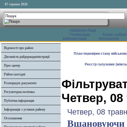
07 серпня 2026
РАЙОННА РАДА
Голова ради
Апарат районн
районної ради
Оголошення
Відомості про район
План перевірки стану військово
Діяльність райдержадміністрації
Реєстр галузевих (міжгал
Прес-центр
Район сьогодні
Фільтруват
Розпорядчі документи
Регуляторна політика
Четвер, 08
Публічна інформація
Інформація з установ району
Четвер, 08 трав
Оголошення
Вшановуючи 