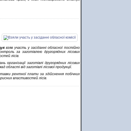
щук
взяв участь у засіданні обласної постійно
контроль за заготівлею другорядних лісових
стей лісів.
нь організації заготівлі другорядних лісових
 області від заготівлі лісової продукції.
ставки рентної плати за здійснення побічних
рисних властивостей лісів.