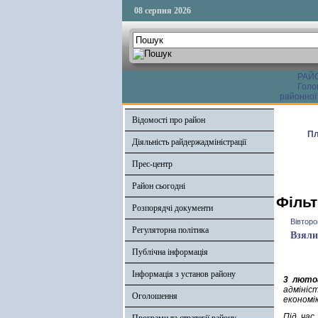
08 серпня 2026
РАЙ
Голо
районної
Відомості про район
Пл
Діяльність райдержадміністрації
Прес-центр
Район сьогодні
Фільт
Розпорядчі документи
Вівторо
Регуляторна політика
Взяли
Публічна інформація
Інформація з установ району
3 люто
адмініс
Оголошення
економі
Під час