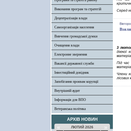
Програми та стратегії району
критичн
Виконання програм та стратегій
Серед ни
Децентралізація влади
Вівторо
Самоорганізація населення
Взяли 
Вивчення громадської думки
Очищення влади
3 люто
діючої 
Електронне звернення
матеріа
Під час
Вакансії державної служби
матеріал
Інвестиційний довідник
Члени к
лісових
Запобігання проявам корупції
Внутрішній аудит
Інформація для ВПО
Ветеранська політика
АРХІВ НОВИН
«
»
ЛЮТИЙ 2026