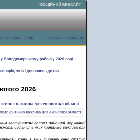
ОФІЦІЙНИЙ ВЕБСАЙТ
есії районної ради
Публічна інформація
х у Володимирському районі у 2026 році
говорів, змін і доповнень до них
лютого 2026
критично важлива для економіки області
ршим заступником голови районної державної
приємств, діяльність яких критично важлива для
 установи краю, з яких підтверджено статус