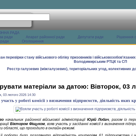
ОННА РАДА
ва ради
Апарат районної ради
Депутати ради
Рішенння с
 ради
Оголошення
ан перевірки стану військового обліку призовників і військовозобов'язани
Володимирським РТЦК та СП
Реєстр галузевих (міжгалузевих), територіальних угод, колективних до
рувати матеріали за датою: Вівторок, 03 
к, 03 лютого 2026 14:30
 участь у роботі комісії з визначення підприємств, діяльність яких 
го
начальник районної військової адміністрації
Юрій Лобач
, разом із пе
трації
Віктором Фіщуком
, взяв участь у засіданні комісії з визначення під
ки області, що проходило в онлайн-режимі.
 її роботи було розглянуто відповідність критеріям 61 підприємства і