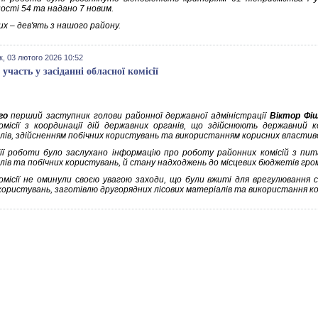
ості 54 та надано 7 новим.
х – дев'ять з нашого району.
к, 03 лютого 2026 10:52
участь у засіданні обласної комісії
го
перший заступник голови районної державної адміністрації
Віктор Фі
комісії з координації дій державних органів, що здійснюють державний 
лів, здійсненням побічних користувань та використанням корисних властиво
 її роботи було заслухано інформацію про роботу районних комісій з пита
ів та побічних користувань, й стану надходжень до місцевих бюджетів громад
омісії не оминули своєю увагою заходи, що були вжиті для врегулювання 
 користувань, заготівлю другорядних лісових матеріалів та використання ко