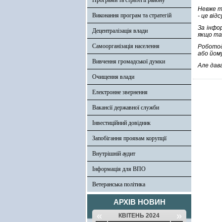
Програми та стратегії району
Невже т
Виконання програм та стратегій
- це від
За інфо
Децентралізація влади
якщо та
Самоорганізація населення
Роботод
або йом
Вивчення громадської думки
Але дав
Очищення влади
Електронне звернення
Вакансії державної служби
Інвестиційний довідник
Запобігання проявам корупції
Внутрішній аудит
Інформація для ВПО
Ветеранська політика
АРХІВ НОВИН
«
»
КВІТЕНЬ 2024