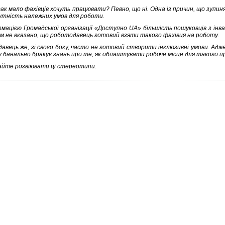
ак мало фахівців хочуть працювати? Певно, що ні. Одна із причин, що зупин
сутність належних умов для роботи.
рмацією Громадської організації «Доступно UA» більшість пошуковців з ін
м не вказано, що роботодавець готовий взяти такого фахівця на роботу.
авець же, зі свого боку, часто не готовий створити інклюзивні умови. Ад
у банально бракує знань про те, як облаштувати робоче місце для такого п
айте розвіювати ці стереотипи.