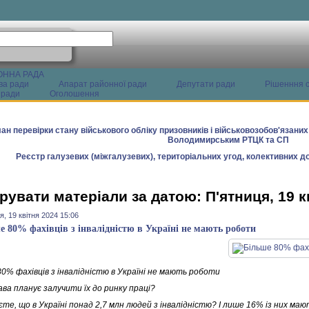
ОННА РАДА
ва ради
Апарат районної ради
Депутати ради
Рішенння с
 ради
Оголошення
ан перевірки стану військового обліку призовників і військовозобов'язани
Володимирським РТЦК та СП
Реєстр галузевих (міжгалузевих), територіальних угод, колективних до
рувати матеріали за датою: П'ятниця, 19 к
я, 19 квітня 2024 15:06
е 80% фахівців з інвалідністю в Україні не мають роботи
80% фахівців з інвалідністю в Україні не мають роботи
ва планує залучити їх до ринку праці?
єте, що в Україні понад 2,7 млн людей з інвалідністю? І лише 16% із них ма