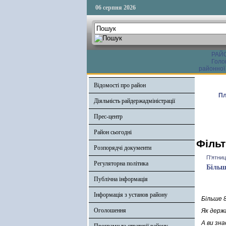
06 серпня 2026
РАЙ
Голо
районної
Відомості про район
Пл
Діяльність райдержадміністрації
Прес-центр
Район сьогодні
Фільт
Розпорядчі документи
П'ятниц
Регуляторна політика
Більш
Публічна інформація
Інформація з установ району
Більше 
Оголошення
Як держа
А ви зна