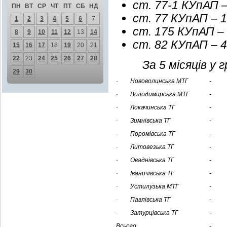
ст. 77-1 КУпАП – 
ПН
ВТ
СР
ЧТ
ПТ
СБ
НД
ст. 77 КУпАП – 1
1
2
3
4
5
6
7
ст. 175 КУпАП – 
8
9
10
11
12
13
14
ст. 82 КУпАП – 4
15
16
17
18
19
20
21
22
23
24
25
26
27
28
За 5 місяців у
29
30
· Нововолинська МТГ
-
· Володимирська МТГ
-
· Локачинська ТГ
-
· Зимнівська ТГ
-
· Поромівська ТГ
-
· Литовезька ТГ
-
· Оваднівська ТГ
-
· Іваничівська ТГ
-
· Устилузька МТГ
-
· Павлівська ТГ
-
· Затурцівська ТГ
-
Всього
-