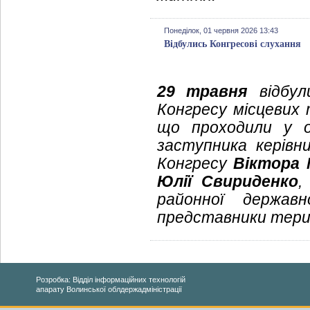
Понеділок, 01 червня 2026 13:43
Відбулись Конгресові слухання
29 травня
відбул
Конгресу місцевих 
що проходили у о
заступника керівн
Конгресу
Віктора
Юлії Свириденко
,
районної державн
представники тери
Розробка: Відділ інформаційних технологій
апарату Волинської облдержадміністрації