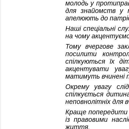
молодь у протиправ
для знайомств у 
апелюють до патрі
Наші спеціальні сл
на чому акцентуємо
Тому вчергове зак
посилити контро
спілкуються їх ді
акцентувати увагу
матимуть вчинені п
Окрему увагу слі
спілкується дитина
неповнолітніх для в
Краще попередити н
із правовими насл
життя.