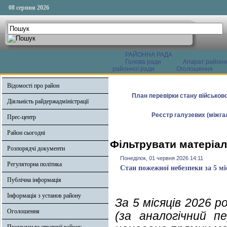
08 серпня 2026
РАЙОННА РАДА
Голова ради
Апарат районн
районної ради
Оголошення
Відомості про район
План перевірки стану військово
Діяльність райдержадміністрації
Реєстр галузевих (міжгал
Прес-центр
Район сьогодні
Фільтрувати матеріал
Розпорядчі документи
Понеділок, 01 червня 2026 14:11
Регуляторна політика
Стан пожежної небезпеки за 5 мі
Публічна інформація
Інформація з установ району
За 5 місяців 2026 
Оголошення
(за аналогічний п