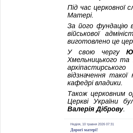
Під час церковної с
Матері.
За його фундацію 
військової адмініс
виготовлено це цер
У свою чергу
Ю
Хмельницького та 
архіпастирського
відзначення такої 
кафедрі владики.
Також церковним о
Церкві України б
Валерія Діброву
.
Неділя, 10 травня 2026 07:31
Дорогі матері!