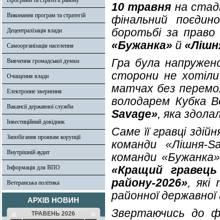
Програми та стратегії району
10 травня
на стаді
Виконання програм та стратегій
фінальний поєдин
боротьбі за право
Децентралізація влади
«Бужанка»
й
«Лішн
Самоорганізація населення
Гра була напружено
Вивчення громадської думки
сторони не хотіли
Очищення влади
матчах без перемо
Електронне звернення
володарем Кубка 
Вакансії державної служби
Savage»
, яка здола
Інвестиційний довідник
Саме її гравці зді
Запобігання проявам корупції
команди «Лішня-
Внутрішній аудит
команди «Бужанка
«Кращий гравець
Інформація для ВПО
району-2026»
, які
Ветеранська політика
районної державної 
АРХІВ НОВИН
Звертаючись до фі
«
»
ТРАВЕНЬ 2026