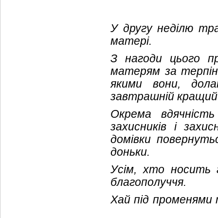
У другу неділю тр
матері.
З нагоди цього п
матерям за терпінн
якими вони, дола
завтрашній кращий д
Окрема вдячність
захисників і захи
домівки повернуть
доньки.
Усім, хто носить 
благополуччя.
Хай під променями 