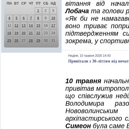
вітання від начал
ПН
ВТ
СР
ЧТ
ПТ
СБ
НД
Лобача
та голови р
1
2
3
«Як би не намага
4
5
6
7
8
9
10
воно триває попр
11
12
13
14
15
16
17
підтвердженням си
18
19
20
21
22
23
24
зокрема, у спортивн
25
26
27
28
29
30
31
Неділя, 10 травня 2026 14:43
Привітали з 30-літтям від поча
10 травня
начальни
привітав митропол
що співслужив нед
Володимира раз
Нововолинськи
архіпастирського с
Симеон
була саме 