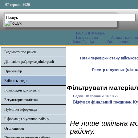
07 серпня 2026
РАЙОННА РАДА
Голова ради
Апарат районн
районної ради
Оголошення
Відомості про район
План перевірки стану військово
Діяльність райдержадміністрації
Реєстр галузевих (міжгал
Прес-центр
Район сьогодні
Фільтрувати матеріал
Розпорядчі документи
Неділя, 10 травня 2026 18:22
Регуляторна політика
Відбувся фінальний поєдинок К
Публічна інформація
Інформація з установ району
Не лише шкільна м
Оголошення
району.