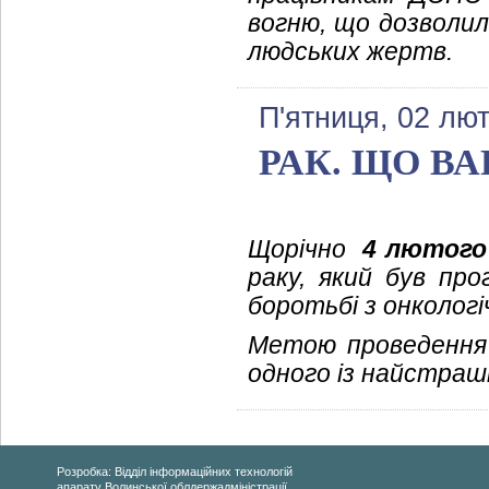
вогню, що дозволил
людських жертв.
П'ятниця, 02 лют
РАК. ЩО ВА
Щорічно
4 лютого
раку, який був пр
боротьбі з онколог
Метою проведення 
одного із найстрашн
Розробка: Відділ інформаційних технологій
апарату Волинської облдержадміністрації