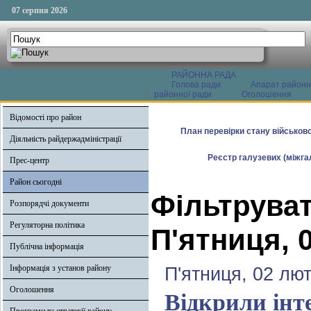
07 серпня 2026
РАЙОННА РАДА
Голова ради
Апарат районн
районної ради
Оголошення
Відомості про район
План перевірки стану військово
Діяльність райдержадміністрації
Реєстр галузевих (міжгал
Прес-центр
Район сьогодні
Фільтруват
Розпорядчі документи
Регуляторна політика
П'ятниця, 
Публічна інформація
Інформація з установ району
П'ятниця, 02 лют
Оголошення
Відкрили інт