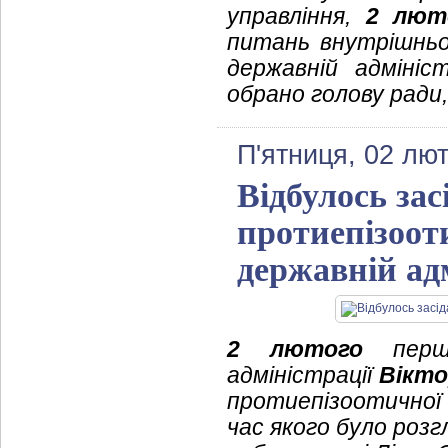
управління,
2 лют
питань внутрішньо
державній адмініс
обрано голову ради
П'ятниця, 02 лют
Відбулось за
протиепізооти
державній адм
2 лютого
перши
адміністрації
Вікт
протиепізоотичної к
час якого було роз