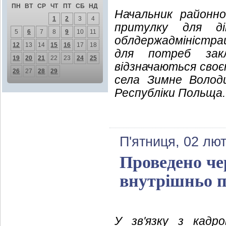
ПН
ВТ
СР
ЧТ
ПТ
СБ
НД
Начальник районної
1
2
3
4
притулку для д
5
6
7
8
9
10
11
облдержадміністрац
12
13
14
15
16
17
18
для потреб зак
19
20
21
22
23
24
25
відзначаються сво
26
27
28
29
села Зимне Волод
Республіки Польща.
П'ятниця, 02 лют
Проведено че
внутрішньо п
У зв'язку з кадр