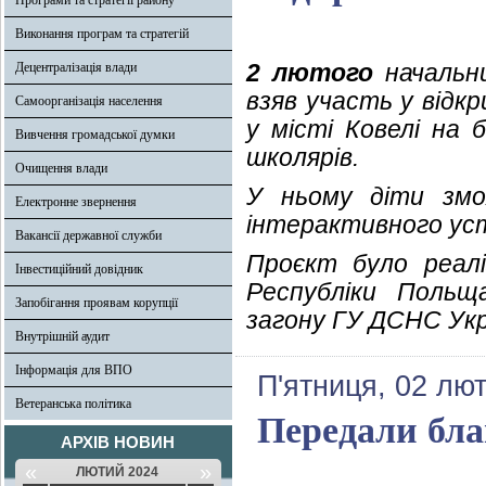
Програми та стратегії району
Виконання програм та стратегій
2 лютого
начальни
Децентралізація влади
взяв участь у відк
Самоорганізація населення
у місті Ковелі на 
Вивчення громадської думки
школярів.
Очищення влади
У ньому діти змо
Електронне звернення
інтерактивного ус
Вакансії державної служби
Проєкт було реалі
Інвестиційний довідник
Республіки Польщ
Запобігання проявам корупції
загону ГУ ДСНС Укра
Внутрішній аудит
Інформація для ВПО
П'ятниця, 02 лют
Ветеранська політика
Передали бла
АРХІВ НОВИН
«
»
ЛЮТИЙ 2024