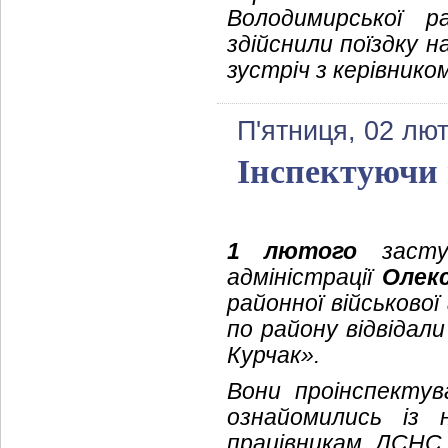
Володимирської ра
здійснили поїздку 
зустріч з керівник
П'ятниця, 02 лют
Інспектуючи 
1 лютого
заступ
адміністрації
Олек
районної військової
по району відвідал
Курчак».
Вони проінспектува
ознайомились із 
працівникам ДСНС 