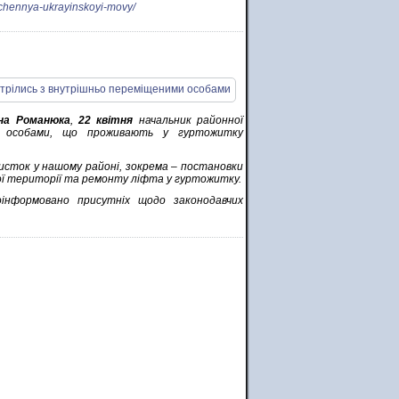
chennya-ukrayinskoyi-movy/
а Романюка
,
22 квітня
начальник районної
и особами, що проживають у гуртожитку
хисток у нашому районі, зокрема – постановки
ї території та ремонту ліфта у гуртожитку.
інформовано присутніх щодо законодавчих