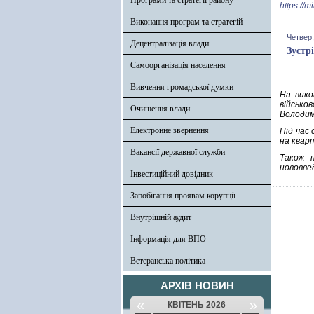
Програми та стратегії району
https://
Виконання програм та стратегій
Четвер,
Децентралізація влади
Зустр
Самоорганізація населення
Вивчення громадської думки
На вико
військо
Очищення влади
Володим
Електронне звернення
Під час
на квар
Вакансії державної служби
Також н
нововве
Інвестиційний довідник
Запобігання проявам корупції
Внутрішній аудит
Інформація для ВПО
Ветеранська політика
АРХІВ НОВИН
«
»
КВІТЕНЬ 2026