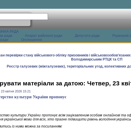
ОННА РАДА
ва ради
Апарат районної ради
Депутати ради
Рішенння с
 ради
Оголошення
ан перевірки стану військового обліку призовників і військовозобов'язани
Володимирським РТЦК та СП
Реєстр галузевих (міжгалузевих), територіальних угод, колективних до
рувати матеріали за датою: Четвер, 23 кві
 23 квітня 2026 15:21
терство культури України пропонує
рство культури України пропонує всім зацікавленим особам онлайнові та оф
ня української мови для всіх, хто прагне підвищити рівень володіння українсь
итись із ними можна за посиланням: