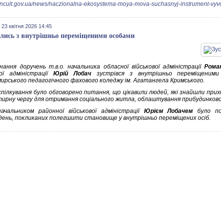
mincult.gov.ua/news/naczionalna-ekosystema-moya-mova-suchasnyj-instrument-vyv
 23 квітня 2026 14:45
ілись з внутрішньо переміщеними особами
нання доручень т.в.о. начальника обласної військової адміністрації
Роман
вої адміністрації
Юрій Лобач
зустрівся з внутрішньо переміщеним
ирського педагогічного фахового коледжу ім. Агатангела Кримського.
 спілкування було обговорено питання, що цікавили людей, які знайшли при
тирну чергу для отримання соціального житла, облаштування прибудинково
ачальником районної військової адміністрації
Юрієм Лобачем
було по
день, покликаних полегшити становище у внутрішньо переміщених осіб.