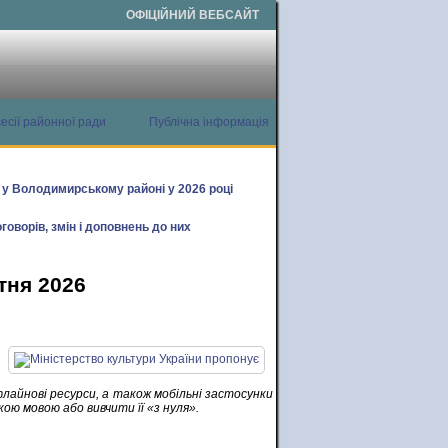
ОФІЦІЙНИЙ ВЕБСАЙТ
есії районної ради
Публічна інформація
х у Володимирському районі у 2026 році
говорів, змін і доповнень до них
тня 2026
лайнові ресурси, а також мобільні застосунки
кою мовою або вивчити її «з нуля».