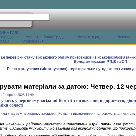
ОННА РАДА
ва ради
Апарат районної ради
Депутати ради
Рішенння с
 ради
Оголошення
ан перевірки стану військового обліку призовників і військовозобов'язани
Володимирським РТЦК та СП
Реєстр галузевих (міжгалузевих), територіальних угод, колективних до
рувати матеріали за датою: Четвер, 12 че
 12 червня 2025 14:49
 участь у черговому засіданні Комісії з визначення підприємств, дія
міки області
ня
начальник районної військової адміністрації
Юрій Лобач
взяв участь 
мств, діяльність яких критично важлива для економіки області, що проходил
 її роботи було розглянуто відповідність критеріям та підтверджено ст