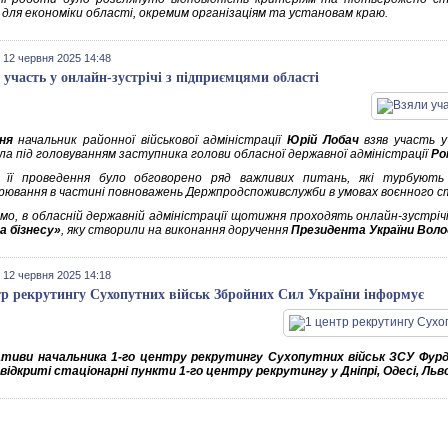
 для економіки області, окремим організаціям та установам краю.
 12 червня 2025 14:48
 участь у онлайн-зустрічі з підприємцями області
ня
начальник районної військової адміністрації
Юрій Лобач
взяв участь у
ла під головуванням заступника голови обласної державної адміністрації
Ро
 її проведення було обговорено ряд важливих питань, які турбують 
рювання в частині повноважень Держпродспоживслужби в умовах воєнного с
мо, в обласній державній адміністрації щотижня проходять онлайн-зустрі
а бізнесу»
, яку створили на виконання доручення
Президента України Воло
 12 червня 2025 14:18
тр рекрутингу Сухопутних військ Збройних Сил України інформує
іативи начальника 1-го центру рекрутингу Сухопутних військ ЗСУ Фурд
відкриті стаціонарні пункти 1-го центру рекрутингу у Дніпрі, Одесі, Льво