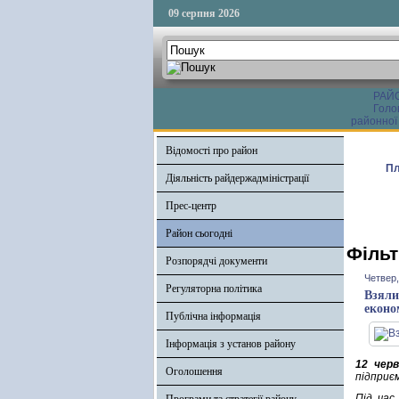
09 серпня 2026
РАЙ
Голо
районної
Відомості про район
Пл
Діяльність райдержадміністрації
Прес-центр
Район сьогодні
Фільт
Розпорядчі документи
Четвер,
Регуляторна політика
Взяли
еконо
Публічна інформація
Інформація з установ району
12 черв
Оголошення
підприє
Під час