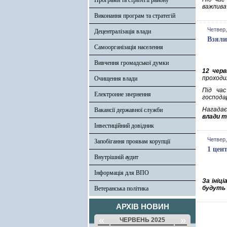
Програми та стратегії району
важлива
Виконання програм та стратегій
Четвер,
Децентралізація влади
Взяли
Самоорганізація населення
Вивчення громадської думки
12 черв
проходи
Очищення влади
Під час
Електронне звернення
господа
Нагадає
Вакансії державної служби
влади т
Інвестиційний довідник
Четвер,
Запобігання проявам корупції
1 цен
Внутрішній аудит
Інформація для ВПО
За ініц
будуть 
Ветеранська політика
АРХІВ НОВИН
«
»
ЧЕРВЕНЬ 2025