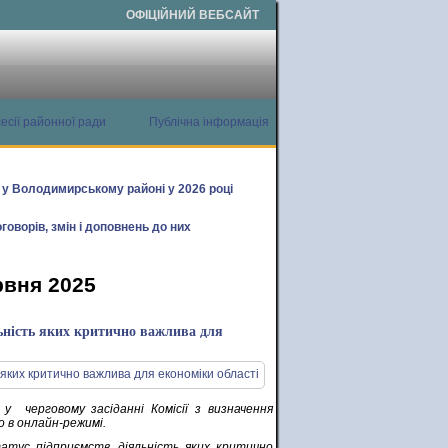
ОФІЦІЙНИЙ ВЕБСАЙТ
есії районної ради
Публічна інформація
х у Володимирському районі у 2026 році
говорів, змін і доповнень до них
рвня 2025
льність яких критично важлива для
у черговому засіданні Комісії з визначення
о в онлайн-режимі.
атус підприємств, діяльність яких критично