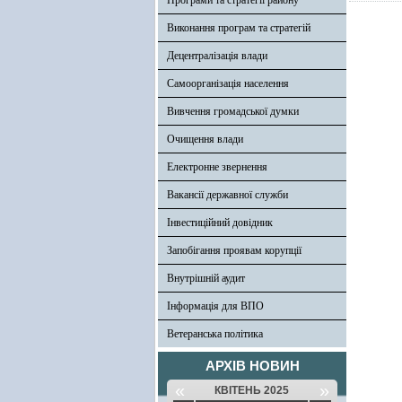
Програми та стратегії району
Виконання програм та стратегій
Децентралізація влади
Самоорганізація населення
Вивчення громадської думки
Очищення влади
Електронне звернення
Вакансії державної служби
Інвестиційний довідник
Запобігання проявам корупції
Внутрішній аудит
Інформація для ВПО
Ветеранська політика
АРХІВ НОВИН
«
»
КВІТЕНЬ 2025