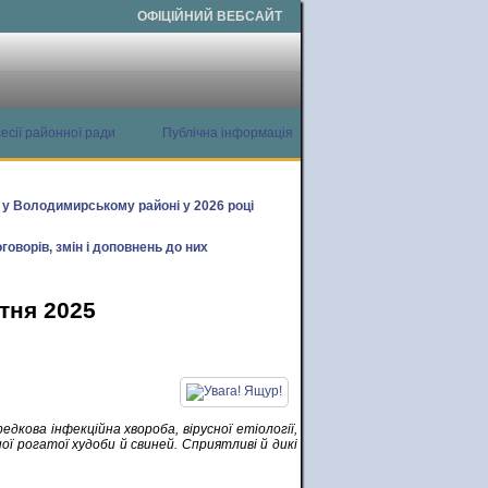
ОФІЦІЙНИЙ ВЕБСАЙТ
есії районної ради
Публічна інформація
х у Володимирському районі у 2026 році
говорів, змін і доповнень до них
тня 2025
кова інфекційна хвороба, вірусної етіології,
ної рогатої худоби й свиней. Сприятливі й дикі