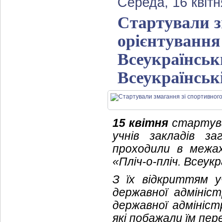
Середа, 16 квітн
Стартували з
орієнтування 
Всеукраїнськ
Всеукраїнські
15 квітня
стартува
учнів закладів з
проходили в межах
«Пліч-о-пліч. Всеукра
З їх відкриттям у
державної адмініст
державної адмініст
які побажали їм пер