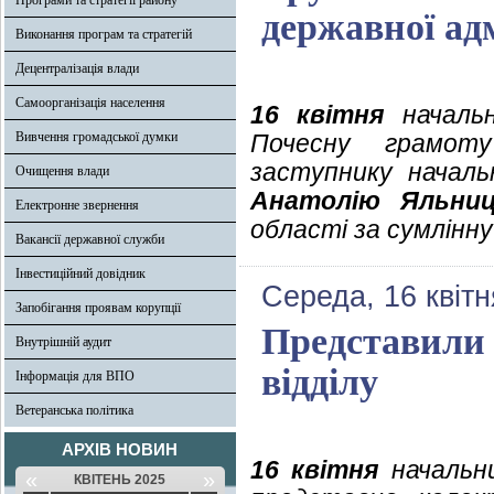
Програми та стратегії району
державної адм
Виконання програм та стратегій
Децентралізація влади
Самоорганізація населення
16 квітня
начальн
Вивчення громадської думки
Почесну грамоту
заступнику началь
Очищення влади
Анатолію Яльниц
Електронне звернення
області за сумлінну
Вакансії державної служби
Інвестиційний довідник
Середа, 16 квітн
Запобігання проявам корупції
Представили
Внутрішній аудит
відділу
Інформація для ВПО
Ветеранська політика
АРХІВ НОВИН
16 квітня
начальни
«
»
КВІТЕНЬ 2025