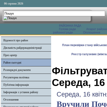
06 серпня 2026
РАЙОННА РАДА
Голова ради
Апарат районн
районної ради
Оголошення
Відомості про район
План перевірки стану військово
Діяльність райдержадміністрації
Реєстр галузевих (міжгал
Прес-центр
Район сьогодні
Фільтруват
Розпорядчі документи
Регуляторна політика
Середа, 16
Публічна інформація
Інформація з установ району
Середа, 16 квітн
Оголошення
Вручили Поче