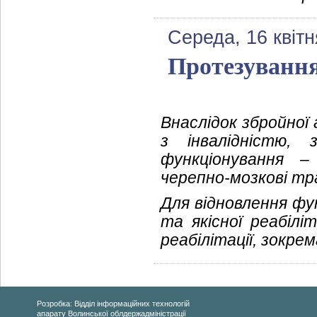
Середа, 16 квітн
Протезування
Внаслідок збройної а
з інвалідністю,
функціонування –
черепно-мозкові тр
Для відновлення фу
та якісної реабілі
реабілітації, зокре
Розробка: Відділ інформаційних технологій
апарату Волинської облдержадміністрації