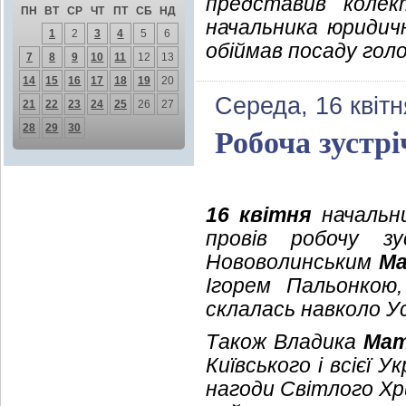
представив колект
ПН
ВТ
СР
ЧТ
ПТ
СБ
НД
начальника юридич
1
2
3
4
5
6
обіймав посаду голо
7
8
9
10
11
12
13
14
15
16
17
18
19
20
Середа, 16 квітн
21
22
23
24
25
26
27
28
29
30
Робоча зустрі
16 квітня
начальни
провів робочу з
Нововолинським
М
Ігорем Пальонкою
склалась навколо Ус
Також Владика
Ма
Київського і всієї У
нагоди Світлого Х