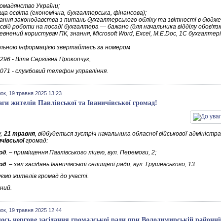
омадянство України;
ща освіта (економічна, бухгалтерська, фінансова);
ання законодавства з питань бухгалтерського обліку та звітності в бюдж
свід роботи на посаді бухгалтера — бажано (для начальника відділу обов'язк
евнений користувач ПК, знання, Microsoft Word, Excel, M.E.Doc, 1С бухгалте
льною інформацією звертайтесь за номером
296 - Віта Сергіївна Прокопчук,
071 - службовий телефон управління.
ок, 19 травня 2025 13:23
аги жителів Павлівської та Іваничівської громад!
у,
21 травня
, відбудеться зустріч начальника обласної військової адміністра
ичівської
громад:
од
. – приміщення Павлівського ліцею, вул. Перемоги, 2;
од
. – зал засідань Іваничівської селищної ради, вул. Грушевського, 13.
ємо жителів громад до участі.
ьний.
ок, 19 травня 2025 12:44
лось чергове засідання громадської ради при Володимирській районні