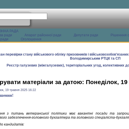
ОННА РАДА
ва ради
Апарат районної ради
Депутати ради
Рішенння с
 ради
Оголошення
ан перевірки стану військового обліку призовників і військовозобов'язани
Володимирським РТЦК та СП
Реєстр галузевих (міжгалузевих), територіальних угод, колективних до
рувати матеріали за датою: Понеділок, 19
ок, 19 травня 2025 16:22
ошення!
ння з питань ветеранської політики має вакантні посади та запрошу
вого забезпечення-головного бухгалтера та головного спеціаліста-бухгал
до кандидатів: