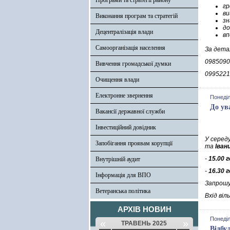
Програми та стратегії району
гр
ви
Виконання програм та стратегій
зн
до
Децентралізація влади
вп
Самоорганізація населення
За дета
0985090
Вивчення громадської думки
0995221
Очищення влади
Електронне звернення
Понеділ
До ув
Вакансії державної служби
Інвестиційний довідник
У серед
Запобігання проявам корупції
та
Іван
-
15.00 г
Внутрішній аудит
-
16.30 г
Інформація для ВПО
Запрошу
Ветеранська політика
Вхід віл
АРХІВ НОВИН
Понеділ
«
»
ТРАВЕНЬ 2025
Відбу