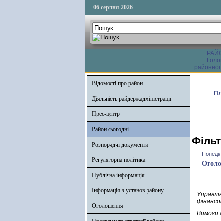
06 серпня 2026
РАЙ
Голо
районної
Відомості про район
Пл
Діяльність райдержадміністрації
Прес-центр
Район сьогодні
Фільт
Розпорядчі документи
Понеділ
Регуляторна політика
Огол
Публічна інформація
Інформація з установ району
Управлі
фінансо
Оголошення
Вимоги 