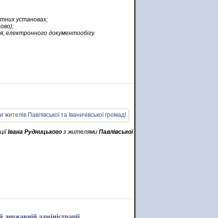
етних установах;
ово);
рія, електронного документообігу.
ції
Івана Рудницького
з жителями
Павлівської
й державній адміністрації