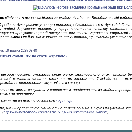
ня
відбулось чергове засідання громадської ради при Володимирській районні
 її роботи було розглянуто три питання, обговорення яких було зініційов
у районі державних програм у сфері соціального захисту населення
рмувала присутніх перший заступник начальника управління соціальної т
трації
Аліна Опейда
, яка відповіла на низку питань, що цікавили учасників за
ок, 19 травня 2025 09:40
йські схеми: як не стати жертвою?
використовують емоційний стан рідних військовополонених, зниклих бе
их, щоб виманити гроші та цінну для них інформацію. У хід іде все — психо
 прикидання волонтерами, журналістами тощо.
ично не можна вступати у контакти з представниками країни-агресора
изьких на небезпеку!
з цієї теми ви можете дізнатися
в брошурі
.
мо, що Кіберполіція та Національна поліція спільно з Офіс Омбудсмана Укра
и (
https://www.facebook.com/share/15TQ7wkDXk/?mibextid=wwXIfr
)