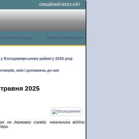
ОФІЦІЙНИЙ ВЕБСАЙТ
есії районної ради
Публічна інформація
х у Володимирському районі у 2026 році
говорів, змін і доповнень до них
 травня 2025
є на державну службу: начальника відділу
тера.