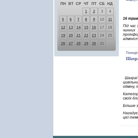
ПН
ВТ
СР
ЧТ
ПТ
СБ
НД
1
2
3
4
16 трав
5
6
7
8
9
10
11
Під час
12
13
14
15
16
17
18
чинних 
проінфо
19
20
21
22
23
24
25
адмініс
26
27
28
29
30
31
Понеділ
Шахра
Шахраї 
цивільн
обміну,
Категор
своїх бл
Більше 
Нагадує
цієї тем