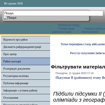
08 серпня 2026
РАЙОННА РАДА
Голова ради
Апарат районн
районної ради
Оголошення
Відомості про район
План перевірки стану військово
Діяльність райдержадміністрації
Реєстр галузевих (міжгал
Прес-центр
Район сьогодні
Фільтрувати матеріал
Розпорядчі документи
Понеділок, 11 грудня 2023 17:19
Регуляторна політика
Підсумки ІІ (районного) етапу Вс
Публічна інформація
Інформація з установ району
Підбили підсумки ІІ
Оголошення
олімпіади з геогра