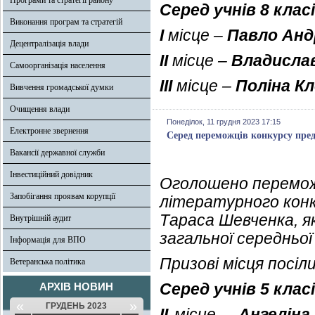
Програми та стратегії району
Серед учнів 8 класі
Виконання програм та стратегій
І
місце –
Павло Анд
Децентралізація влади
ІІ
місце –
Владисла
Самоорганізація населення
ІІІ
місце –
Поліна К
Вивчення громадської думки
Очищення влади
Понеділок, 11 грудня 2023 17:15
Електронне звернення
Серед переможців конкурсу пре
Вакансії державної служби
Інвестиційний довідник
Оголошено перемож
Запобігання проявам корупції
літературного конку
Тараса Шевченка, як
Внутрішній аудит
загальної середньої
Інформація для ВПО
Призові місця посі
Ветеранська політика
Серед учнів 5 класі
АРХІВ НОВИН
«
»
ГРУДЕНЬ 2023
ІІ
місце –
Ангеліна