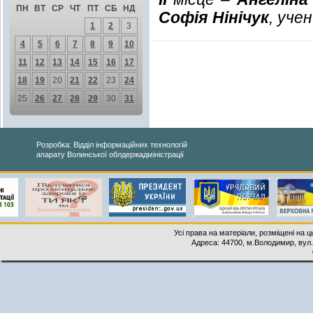
ПН
ВТ
СР
ЧТ
ПТ
СБ
НД
Софія Нінічук
, уче
1
2
3
4
5
6
7
8
9
10
11
12
13
14
15
16
17
18
19
20
21
22
23
24
25
26
27
28
29
30
31
Розробка: Відділ інформаційних технологій
апарату Волинської облдержадміністрації
Усі права на матеріали, розміщені на 
Адреса: 44700, м.Володимир, вул. 