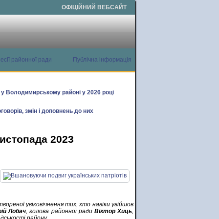
ОФІЦІЙНИЙ ВЕБСАЙТ
есії районної ради
Публічна інформація
х у Володимирському районі у 2026 році
говорів, змін і доповнень до них
листопада 2023
твореної увіковічнення тих, хто навіки увійшов
ій Лобач
, голова районної ради
Віктор Хиць
,
дськості району.