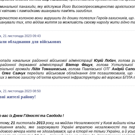
оминальної панахиди, яку відслужив Його Високопреосвященство архієписк
і квітами і лампадками вшанували пам'ять загиблих.
 урочистою колоною вони вирушили до дошки полеглих Героїв-захисників, що
шанували тих, хто віддав життя за можливість своєму народу жити гідно та 
к, 21 листопада 2023 09:43
али обладнання для військових
пада начальник районної військової адміністрації
Юрій Лобач
, голова 
районної державної адміністрації
Віктор Фіщук
, голова Устилузько
іальної громади
Лідія Томашевська
, голова Павлівської ОТГ
Андрій Сапо
и
Олег Савчук
передали військовим обладнання для позашляховиків, що 
их з метою захисту об’єктів критичної інфраструктури від ворожих БПЛА т
к, 21 листопада 2023 08:50
ні жителі району!
 вас із Днем Гідності та Свободи !
 тому,
21
листопада
2013
року, на майдан Незалежності у Києві вийшли кіл
ішення влади, яке загрожувало Україні втратою незалежності та пер
ового вечора ніхто не здогадувався, що в історії не тільки України, а й усьо