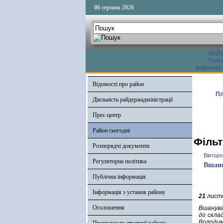
06 серпня 2026
РАЙ
Голо
районної
Відомості про район
Пл
Діяльність райдержадміністрації
Прес-центр
Район сьогодні
Фільт
Розпорядчі документи
Вівторо
Регуляторна політика
Вшано
Публічна інформація
Інформація з установ району
21
листо
Оголошення
Вшануват
до скла
Володим