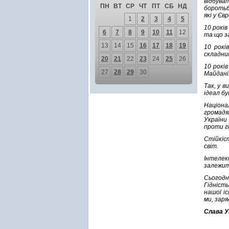
відбува
ПН
ВТ
СР
ЧТ
ПТ
СБ
НД
боротьби
які у Єв
1
2
3
4
5
10 рокі
6
7
8
9
10
11
12
та що з
13
14
15
16
17
18
19
10 рокі
складни
20
21
22
23
24
25
26
10 рокі
27
28
29
30
Майдан
Так, у в
ідеал бу
Націона
громадя
України 
проти гі
Стійкіст
світ.
Інтелек
залежит
Сьогодні
Гідність
нашої і
ми, зар
Слава Ук