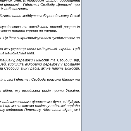
ітичних змін. Їх тригером стало продовження
і цінності – Гідність і Свободу. Цінності, про
и їх небезпечними.
 бачимо наше майбутнє в Європейському Союзі
успільство та засвідчити повний розрив із
ержавна машина карала на смерть.
. Ця ідея викристалізувалася суспільством на
ля всіх українців ідеал майбутньої України. Цей
ша національна ідея.
 Майдану, перемоги Гідності та Свободи, рф,
юдей, вирішила відібрати перемогу у громадян
а Свободи, війну рабів, які не мають гідності,
ну, свої Гідність і Свободу, вразила Європу та
війни, яку розв’язала росія проти України,
ких найважливішими цінностями були, є і будуть
ає і що ми виявляємо навіть у найважчі періоди
илу вибороти Перемогу. Адже наша зброя, як і