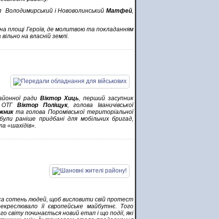
оп Володимирський і Нововолинський
Матфей
,
 на площі Героїв, де молитвою та покладанням
вільно на власній землі.
районної ради
Віктор Хиць
, перший засупник
ї ОТГ
Віктор Поліщук
, голова Іваничівської
жник
та голова Поромівської територіальної
були раніше придбані для мобільних бригад,
а «шахідів».
ька сотень людей, щоб висловити свій протест
екреслювало її європейське майбутнє. Того
го світу починається новий етап і що події, які