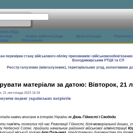
ОННА РАДА
ва ради
Апарат районної ради
Депутати ради
Рішенння с
 ради
Оголошення
ан перевірки стану військового обліку призовників і військовозобов'язани
Володимирським РТЦК та СП
Реєстр галузевих (міжгалузевих), територіальних угод, колективних до
рувати матеріали за датою: Вівторок, 21 
к, 21 листопада 2023 16:34
вуючи подвиг українських патріотів
пада навіки вписане в історію України як
День Гідності і Свободи
.
и пам'ять полеглих під час Революції Гідності, біля меморіальної дошки, с
ду Небесної Сотні, прийшли начальник районної військової адміністрації
Юр
ирський міський голова
Ігор Пальонка
, представники духовенства та грома