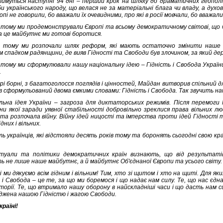
тимуться наступні 94 дні – перший крок на шляху до драматичних геопол
 українського народу, що велася не за матеріальні блага чи владу, а духовн
ропі не говорили, бо вважали їх очевидними, про які в росії мовчали, бо вважал
в тому ми продемонстрували Європі та всьому демократичному світові, що
а це майбутнє ми готові боротися.
в тому ми розпочали шлях реформ, які мають остаточно змінити наше с
м спадком радянщини, де вияв Гідності та Свободи був злочином, за який д
в тому ми сформулювали нашу національну ідею – Гідність і Свобода України
і.
ирі борні, з багатоголосся поглядів і цінностей, Майдан витворив спільний д
в сформульований двома ємкими словами: Гідність і Свобода. Так звучить на
льна ідея України – загроза для диктаторських режимів. Після перемоги
ни якої заради уявної стабільності добровільно зреклися права вільних л
та розпочала війну. Війну ідей ницості та імперства проти ідей Гідності т
дних і вільних.
ь українців, які відстояли десять років тому та боронять сьогодні свою краї
туали та політики демократичних країн визнають, що від результатів 
ь не лише наше майбутнє, а й майбутнє Об'єднаної Європи та усього світу.
 ми дякуємо всім гідним і вільним! Тим, хто зі щитом і хто на щиті. Для я
 і Свобода – це те, за що ми боремося і що надає нам силу. Те, що нас єдн
сторії. Те, що втримало нашу оборону в найскладніші часи і що дасть нам с
яджена нашою Гідністю і жагою Свободи.
раїні!