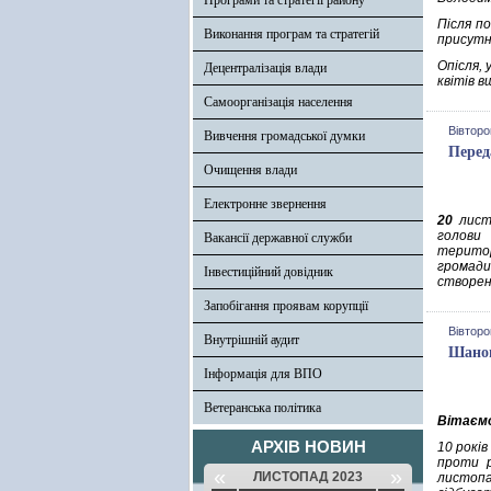
Програми та стратегії району
Після п
Виконання програм та стратегій
присутн
Опісля,
Децентралізація влади
квітів в
Самоорганізація населення
Вівторо
Вивчення громадської думки
Перед
Очищення влади
Електронне звернення
20
листо
голови 
Вакансії державної служби
територ
громад
Інвестиційний довідник
створен
Запобігання проявам корупції
Вівторо
Внутрішній аудит
Шанов
Інформація для ВПО
Ветеранська політика
Вітаємо
АРХІВ НОВИН
10 років
проти р
«
»
ЛИСТОПАД 2023
листопад